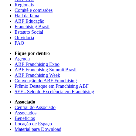
Regionais
Comitê e comissões
Hall da fama
ABF Educação
Franchising Brasil
Estatuto Social
Ouvidoria
FAQ
Fique por dentro
Agenda
ABF Franchising Expo
ABF Franchising Summit Brasil
ABF Franchising Week
Convenção do ABF Franchising
Prêmio Destaque em Franchising ABF
SEF - Selo de Excelência em Franchising
Associado
Central do Associado
Associados
Beneficios
Locação de Espaço
Material para Download