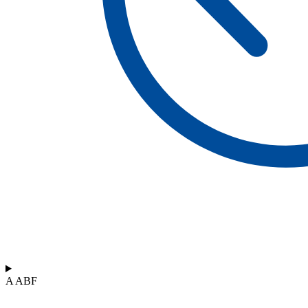
A ABF