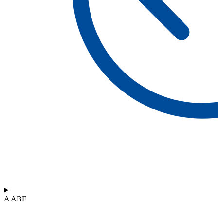
A ABF