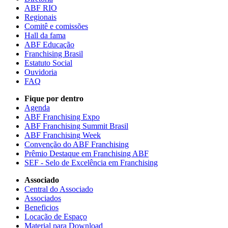
ABF RIO
Regionais
Comitê e comissões
Hall da fama
ABF Educação
Franchising Brasil
Estatuto Social
Ouvidoria
FAQ
Fique por dentro
Agenda
ABF Franchising Expo
ABF Franchising Summit Brasil
ABF Franchising Week
Convenção do ABF Franchising
Prêmio Destaque em Franchising ABF
SEF - Selo de Excelência em Franchising
Associado
Central do Associado
Associados
Beneficios
Locação de Espaço
Material para Download