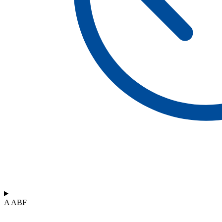
A ABF