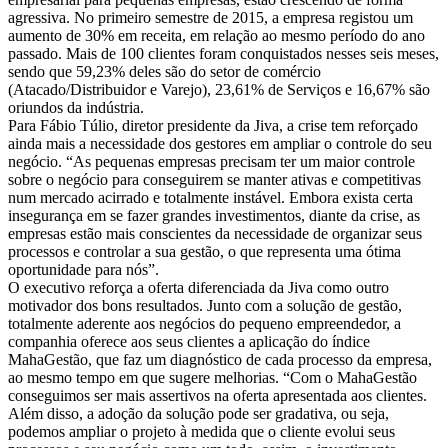
agressiva. No primeiro semestre de 2015, a empresa registou um
aumento de 30% em receita, em relação ao mesmo período do ano
passado. Mais de 100 clientes foram conquistados nesses seis meses,
sendo que 59,23% deles são do setor de comércio
(Atacado/Distribuidor e Varejo), 23,61% de Serviços e 16,67% são
oriundos da indústria.
Para Fábio Túlio, diretor presidente da Jiva, a crise tem reforçado
ainda mais a necessidade dos gestores em ampliar o controle do seu
negócio. “As pequenas empresas precisam ter um maior controle
sobre o negócio para conseguirem se manter ativas e competitivas
num mercado acirrado e totalmente instável. Embora exista certa
insegurança em se fazer grandes investimentos, diante da crise, as
empresas estão mais conscientes da necessidade de organizar seus
processos e controlar a sua gestão, o que representa uma ótima
oportunidade para nós”.
O executivo reforça a oferta diferenciada da Jiva como outro
motivador dos bons resultados. Junto com a solução de gestão,
totalmente aderente aos negócios do pequeno empreendedor, a
companhia oferece aos seus clientes a aplicação do índice
MahaGestão, que faz um diagnóstico de cada processo da empresa,
ao mesmo tempo em que sugere melhorias. “Com o MahaGestão
conseguimos ser mais assertivos na oferta apresentada aos clientes.
Além disso, a adoção da solução pode ser gradativa, ou seja,
podemos ampliar o projeto à medida que o cliente evolui seus