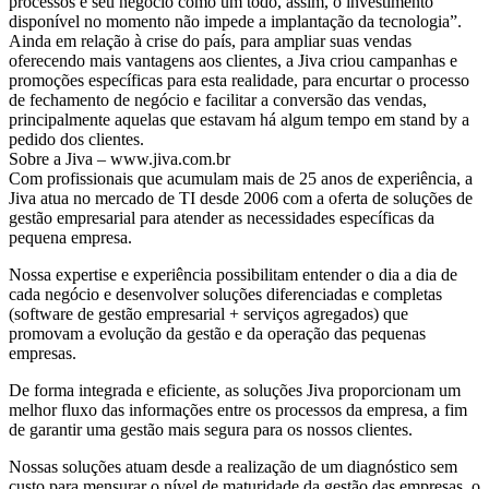
processos e seu negócio como um todo, assim, o investimento
disponível no momento não impede a implantação da tecnologia”.
Ainda em relação à crise do país, para ampliar suas vendas
oferecendo mais vantagens aos clientes, a Jiva criou campanhas e
promoções específicas para esta realidade, para encurtar o processo
de fechamento de negócio e facilitar a conversão das vendas,
principalmente aquelas que estavam há algum tempo em stand by a
pedido dos clientes.
Sobre a Jiva – www.jiva.com.br
Com profissionais que acumulam mais de 25 anos de experiência, a
Jiva atua no mercado de TI desde 2006 com a oferta de soluções de
gestão empresarial para atender as necessidades específicas da
pequena empresa.
Nossa expertise e experiência possibilitam entender o dia a dia de
cada negócio e desenvolver soluções diferenciadas e completas
(software de gestão empresarial + serviços agregados) que
promovam a evolução da gestão e da operação das pequenas
empresas.
De forma integrada e eficiente, as soluções Jiva proporcionam um
melhor fluxo das informações entre os processos da empresa, a fim
de garantir uma gestão mais segura para os nossos clientes.
Nossas soluções atuam desde a realização de um diagnóstico sem
custo para mensurar o nível de maturidade da gestão das empresas, o