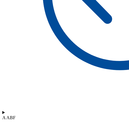
A ABF