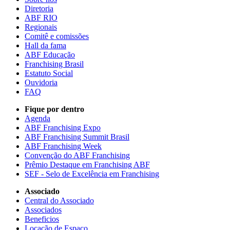
Diretoria
ABF RIO
Regionais
Comitê e comissões
Hall da fama
ABF Educação
Franchising Brasil
Estatuto Social
Ouvidoria
FAQ
Fique por dentro
Agenda
ABF Franchising Expo
ABF Franchising Summit Brasil
ABF Franchising Week
Convenção do ABF Franchising
Prêmio Destaque em Franchising ABF
SEF - Selo de Excelência em Franchising
Associado
Central do Associado
Associados
Beneficios
Locação de Espaço