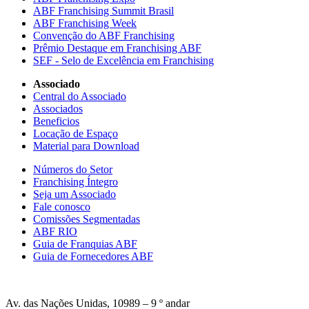
ABF Franchising Summit Brasil
ABF Franchising Week
Convenção do ABF Franchising
Prêmio Destaque em Franchising ABF
SEF - Selo de Excelência em Franchising
Associado
Central do Associado
Associados
Beneficios
Locação de Espaço
Material para Download
Números do Setor
Franchising Íntegro
Seja um Associado
Fale conosco
Comissões Segmentadas
ABF RIO
Guia de Franquias ABF
Guia de Fornecedores ABF
Av. das Nações Unidas, 10989 – 9 º andar