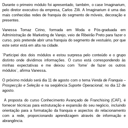
Durante o primeiro módulo foi apresentado, também, o case Imaginarium,
pelo diretor executivo da empresa, Carlos Zilli. A Imaginarium é uma das
mais conhecidas redes de franquia do segmento de móveis, decoração e
presentes.
Vanessa Tomaz Cirino, formada em Moda e Pós-graduada em
Administração de Marketing de Varejo, veio de Ribeirão Preto para fazer o
curso, pois pretende abrir uma franquia do segmento de vestuário, por que
este setor está em alta na cidade.
`Participei dos dois módulos e estou surpresa pelo conteúdo e o grupo
distinto onde dividimos informações. O curso está correspondendo às
minhas expectativas e me deixou com `fome` de fazer os outros
.
módulos`, afirma Vanessa
O próximo módulo será dia 11 de agosto com o tema
Venda de Franquia –
Prospecção e Seleção
e na seqüência
Suporte Operacional
, no dia 12 de
agosto.
A proposta do curso Conhecimento Avançado de Franchising (CAF), é
fornecer técnicas para estruturação e expansão do seu negócio, incluindo
orientação para a formatação da franquia e aspectos do relacionamento
com a rede, proporcionando aprendizagem através de informação e
abrangência.