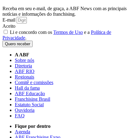
Receba em seu e-mail, de graça, a ABF News com as principais
notícias e informações do franchising.
E-mail
Aceito
Li e concordo com os
Termos de Uso
e a
Política de
Privacidade
.
Quero receber
A ABF
Sobre nós
Diretoria
ABF RIO
Regionais
Comitê e comissões
Hall da fama
ABF Educação
Franchising Brasil
Estatuto Social
Ouvidoria
FAQ
Fique por dentro
Agenda
ABF Franchising Expo