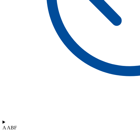
A ABF