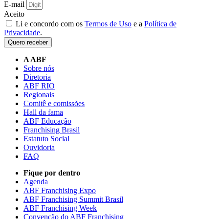
E-mail
Aceito
Li e concordo com os
Termos de Uso
e a
Política de
Privacidade
.
Quero receber
A ABF
Sobre nós
Diretoria
ABF RIO
Regionais
Comitê e comissões
Hall da fama
ABF Educação
Franchising Brasil
Estatuto Social
Ouvidoria
FAQ
Fique por dentro
Agenda
ABF Franchising Expo
ABF Franchising Summit Brasil
ABF Franchising Week
Convenção do ABF Franchising