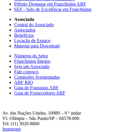
Prêmio Destaque em Franchising ABF
SEF - Selo de Excelência em Franchising
Associado
Central do Associado
Associados
Beneficios
Locação de Espaço
Material para Download
Números do Setor
Franchising Íntegro
Seja um Associado
Fale conosco
Comissões Segmentadas
ABF RIO
Guia de Franquias ABF
Guia de Fornecedores ABF
Av. das Nações Unidas, 10989 – 9 º andar
Vl. Olímpia – São Paulo/SP – 04578-000
Tel: (11) 3020-8800
Instagram