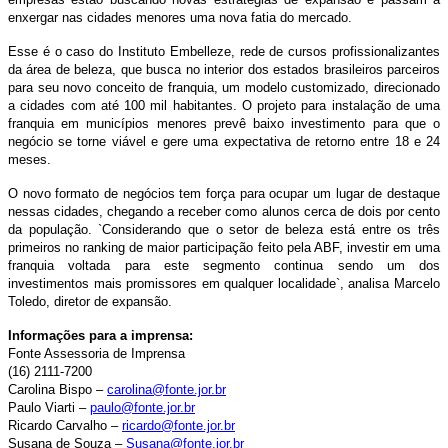
enxergar nas cidades menores uma nova fatia do mercado.
Esse é o caso do Instituto Embelleze, rede de cursos profissionalizantes
da área de beleza, que busca no interior dos estados brasileiros parceiros
para seu novo conceito de franquia, um modelo customizado, direcionado
a cidades com até 100 mil habitantes. O projeto para instalação de uma
franquia em municípios menores prevê baixo investimento para que o
negócio se torne viável e gere uma expectativa de retorno entre 18 e 24
meses.
O novo formato de negócios tem força para ocupar um lugar de destaque
nessas cidades, chegando a receber como alunos cerca de dois por cento
da população. `Considerando que o setor de beleza está entre os três
primeiros no ranking de maior participação feito pela ABF, investir em uma
franquia voltada para este segmento continua sendo um dos
investimentos mais promissores em qualquer localidade`, analisa Marcelo
Toledo, diretor de expansão.
Informações para a imprensa:
Fonte Assessoria de Imprensa
(16) 2111-7200
Carolina Bispo –
carolina@fonte.jor.br
Paulo Viarti –
paulo@fonte.jor.br
Ricardo Carvalho –
ricardo@fonte.jor.br
Susana de Souza –
Susana@fonte.jor.br