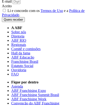
E-mail
Aceito
Li e concordo com os
Termos de Uso
e a
Política de
Privacidade
.
Quero receber
A ABF
Sobre nós
Diretoria
ABF RIO
Regionais
Comitê e comissões
Hall da fama
ABF Educação
Franchising Brasil
Estatuto Social
Ouvidoria
FAQ
Fique por dentro
Agenda
ABF Franchising Expo
ABF Franchising Summit Brasil
ABF Franchising Week
Convenção do ABF Franchising