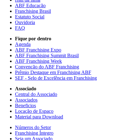
ABF Educação
Franchising Brasil
Estatuto Social
Ouvidoria
FAQ
Fique por dentro
Agenda
ABF Franchising Expo
ABF Franchising Summit Brasil
ABF Franchising Week
Convenção do ABF Franchising
Prêmio Destaque em Franchising ABF
SEF - Selo de Excelência em Franchising
Associado
Central do Associado
Associados
Beneficios
Locação de Espaço
Material para Download
Números do Setor
Franchising Íntegro
Seja um Associado