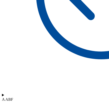
A ABF