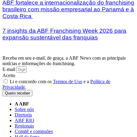
ABF fortalece a internacionalização do franchising
brasileiro com missão empresarial ao Panamá e à
Costa Rica
7 insights da ABF Franchising Week 2026 para
expansão sustentável das franquias
Receba em seu e-mail, de graça, a ABF News com as principais
notícias e informações do franchising.
E-mail
Aceito
Li e concordo com os
Termos de Uso
e a
Política de
Privacidade
.
Quero receber
A ABF
Sobre nós
Diretoria
ABF RIO
Regionais
Comitê e comissões
Hall da fama