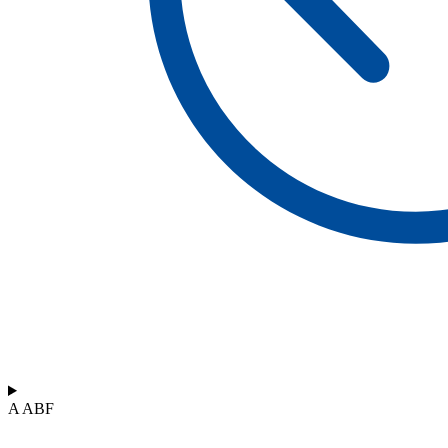
A ABF