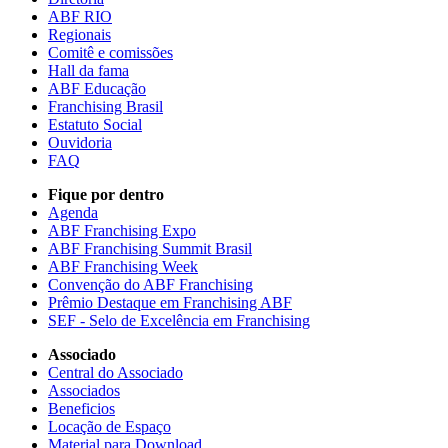
ABF RIO
Regionais
Comitê e comissões
Hall da fama
ABF Educação
Franchising Brasil
Estatuto Social
Ouvidoria
FAQ
Fique por dentro
Agenda
ABF Franchising Expo
ABF Franchising Summit Brasil
ABF Franchising Week
Convenção do ABF Franchising
Prêmio Destaque em Franchising ABF
SEF - Selo de Excelência em Franchising
Associado
Central do Associado
Associados
Beneficios
Locação de Espaço
Material para Download