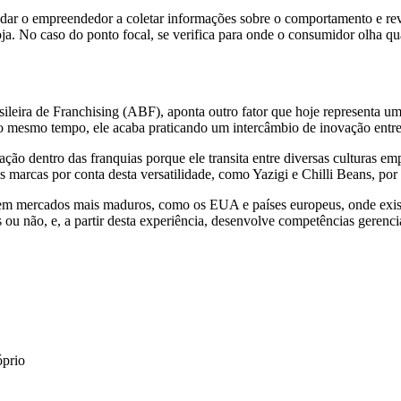
udar o empreendedor a coletar informações sobre o comportamento e re
loja. No caso do ponto focal, se verifica para onde o consumidor olha
sileira de Franchising (ABF), aponta outro fator que hoje representa u
o mesmo tempo, ele acaba praticando um intercâmbio de inovação entre
o dentro das franquias porque ele transita entre diversas culturas empr
as marcas por conta desta versatilidade, como Yazigi e Chilli Beans, por
m mercados mais maduros, como os EUA e países europeus, onde existe a
 ou não, e, a partir desta experiência, desenvolve competências gerenci
óprio