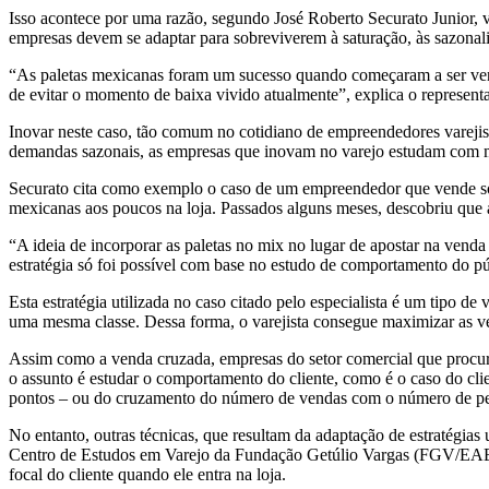
Isso acontece por uma razão, segundo José Roberto Securato Junior, v
empresas devem se adaptar para sobreviverem à saturação, às sazonal
“As paletas mexicanas foram um sucesso quando começaram a ser vendi
de evitar o momento de baixa vivido atualmente”, explica o representa
Inovar neste caso, tão comum no cotidiano de empreendedores varejis
demandas sazonais, as empresas que inovam no varejo estudam com 
Securato cita como exemplo o caso de um empreendedor que vende sorv
mexicanas aos poucos na loja. Passados alguns meses, descobriu que 
“A ideia de incorporar as paletas no mix no lugar de apostar na vend
estratégia só foi possível com base no estudo de comportamento do p
Esta estratégia utilizada no caso citado pelo especialista é um tipo
uma mesma classe. Dessa forma, o varejista consegue maximizar as ve
Assim como a venda cruzada, empresas do setor comercial que procur
o assunto é estudar o comportamento do cliente, como é o caso do cli
pontos – ou do cruzamento do número de vendas com o número de pes
No entanto, outras técnicas, que resultam da adaptação de estratégi
Centro de Estudos em Varejo da Fundação Getúlio Vargas (FGV/EAESP)
focal do cliente quando ele entra na loja.