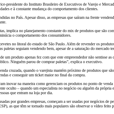
ice-presidente do Instituto Brasileiro de Executivos de Varejo e Merc
idades e à constante mudança do comportamento dos clientes.
das no País. Apesar disso, as empresas que saíram na frente vendendo
nte.
tas, implica no planejamento constante do mix de produtos que são come
minúcia o comportamento dos consumidores.
etes no litoral do estado de São Paulo. Além de revender os produtos 
as paletas seguiam vendendo bem, apesar de a saturação do mercado ter
a de um produto apenas fez com que este empreendedor não sentisse as qu
úblico. Ninguém parou de comprar paletas”, explica o executivo.
 de venda cruzada, quando o varejista mantém próximo de produtos que s
ndas e conseguir um ticket maior no final da compra.
am inovar na maneira como gerenciam os produtos no ponto de venda ut
ente oculto – quando um especialista no negócio ou alguém da própria em
soas que entram na loja por dia.
as usadas por grandes empresas, começam a ser usadas por negócios de
, as que têm se tornado mais populares são observar o vídeo feito pe