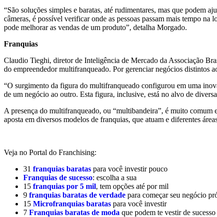
“São soluções simples e baratas, até rudimentares, mas que podem aj
câmeras, é possível verificar onde as pessoas passam mais tempo na 
pode melhorar as vendas de um produto”, detalha Morgado.
Franquias
Claudio Tieghi, diretor de Inteligência de Mercado da Associação Bra
do empreendedor multifranqueado. Por gerenciar negócios distintos a
“O surgimento da figura do multifranqueado configurou em uma inovaçã
de um negócio ao outro. Esta figura, inclusive, está no alvo de divers
A presença do multifranqueado, ou “multibandeira”, é muito comum e
aposta em diversos modelos de franquias, que atuam e diferentes áreas
Veja no Portal do Franchising:
31
franquias baratas
para você investir pouco
Franquias de sucesso
: escolha a sua
15
franquias por 5 mil
, tem opções até por mil
9
franquias baratas
de verdade
para começar seu negócio pr
15
Microfranquias baratas
para você investir
7
Franquias baratas de moda
que podem te vestir de sucesso