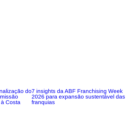
onalização do
7 insights da ABF Franchising Week
m missão
2026 para expansão sustentável das
 à Costa
franquias