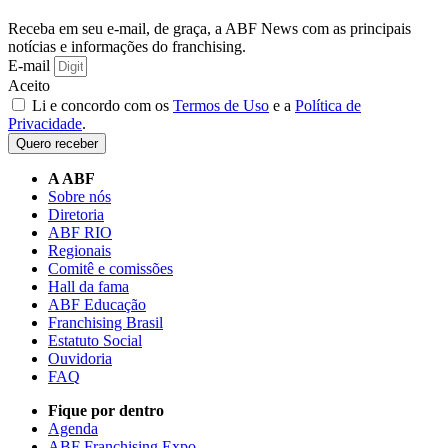
Receba em seu e-mail, de graça, a ABF News com as principais
notícias e informações do franchising.
E-mail
Aceito
Li e concordo com os
Termos de Uso
e a
Política de
Privacidade
.
Quero receber
A ABF
Sobre nós
Diretoria
ABF RIO
Regionais
Comitê e comissões
Hall da fama
ABF Educação
Franchising Brasil
Estatuto Social
Ouvidoria
FAQ
Fique por dentro
Agenda
ABF Franchising Expo