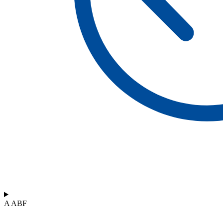
A ABF