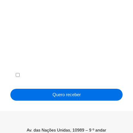
Receba em seu e-mail, de graça, a ABF News
com as principais notícias e informações do
franchising.
Li e concordo com os
Termos de Uso
e a
Política de
Privacidade
.
Quero receber
Av. das Nações Unidas, 10989 – 9 º andar