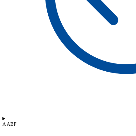
A ABF