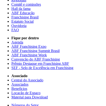
Regionais
Comitê e comissões
Hall da fama
ABF Educação
Franchising Brasil
Estatuto Social
Ouvidoria
FAQ
Fique por dentro
Agenda
ABF Franchising Expo
ABF Franchising Summit Brasil
ABF Franchising Week
Convenção do ABF Franchising
Prêmio Destaque em Franchising ABF
SEF - Selo de Excelência em Franchising
Associado
Central do Associado
Associados
Beneficios
Locação de Espaço
Material para Download
Números do Setor