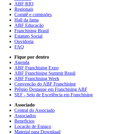
ABF RIO
Regionais
Comitê e comissões
Hall da fama
ABF Educação
Franchising Brasil
Estatuto Social
Ouvidoria
FAQ
Fique por dentro
Agenda
ABF Franchising Expo
ABF Franchising Summit Brasil
ABF Franchising Week
Convenção do ABF Franchising
Prêmio Destaque em Franchising ABF
SEF - Selo de Excelência em Franchising
Associado
Central do Associado
Associados
Beneficios
Locação de Espaço
Material para Download