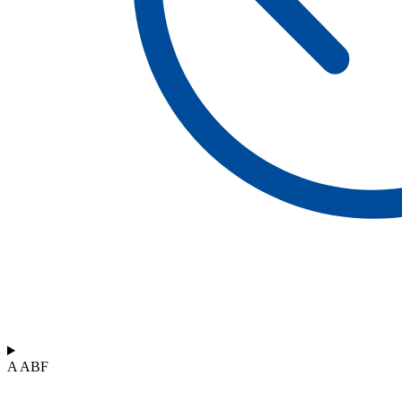
A ABF