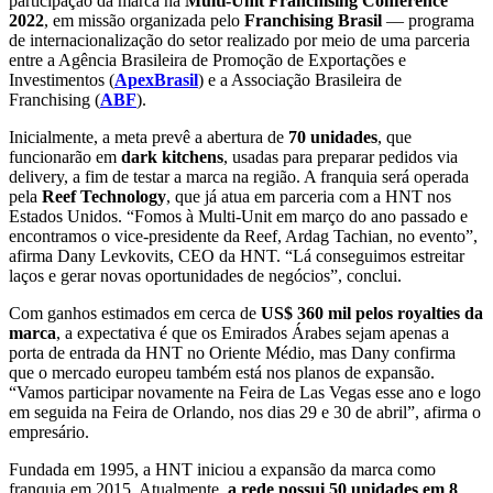
participação da marca na
Multi-Unit Franchising Conference
2022
, em missão organizada pelo
Franchising Brasil
— programa
de internacionalização do setor realizado por meio de uma parceria
entre a Agência Brasileira de Promoção de Exportações e
Investimentos (
ApexBrasil
) e a Associação Brasileira de
Franchising (
ABF
).
Inicialmente, a meta prevê a abertura de
70 unidades
, que
funcionarão em
dark kitchens
, usadas para preparar pedidos via
delivery, a fim de testar a marca na região. A franquia será operada
pela
Reef Technology
, que já atua em parceria com a HNT nos
Estados Unidos. “Fomos à Multi-Unit em março do ano passado e
encontramos o vice-presidente da Reef, Ardag Tachian, no evento”,
afirma Dany Levkovits, CEO da HNT. “Lá conseguimos estreitar
laços e gerar novas oportunidades de negócios”, conclui.
Com ganhos estimados em cerca de
US$ 360 mil pelos royalties da
marca
, a expectativa é que os Emirados Árabes sejam apenas a
porta de entrada da HNT no Oriente Médio, mas Dany confirma
que o mercado europeu também está nos planos de expansão.
“Vamos participar novamente na Feira de Las Vegas esse ano e logo
em seguida na Feira de Orlando, nos dias 29 e 30 de abril”, afirma o
empresário.
Fundada em 1995, a HNT iniciou a expansão da marca como
franquia em 2015. Atualmente,
a rede possui
50 unidades em 8