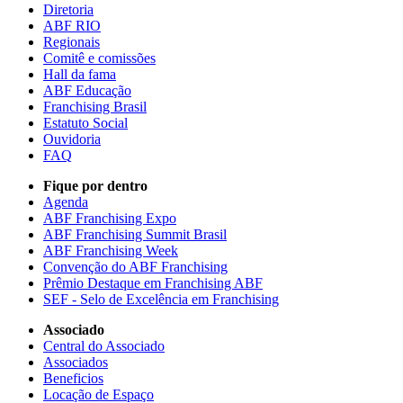
Diretoria
ABF RIO
Regionais
Comitê e comissões
Hall da fama
ABF Educação
Franchising Brasil
Estatuto Social
Ouvidoria
FAQ
Fique por dentro
Agenda
ABF Franchising Expo
ABF Franchising Summit Brasil
ABF Franchising Week
Convenção do ABF Franchising
Prêmio Destaque em Franchising ABF
SEF - Selo de Excelência em Franchising
Associado
Central do Associado
Associados
Beneficios
Locação de Espaço