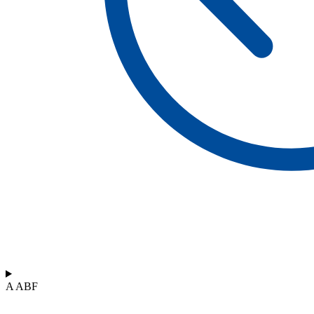
A ABF