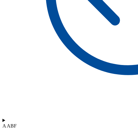
A ABF