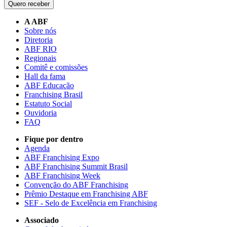
Quero receber
A ABF
Sobre nós
Diretoria
ABF RIO
Regionais
Comitê e comissões
Hall da fama
ABF Educação
Franchising Brasil
Estatuto Social
Ouvidoria
FAQ
Fique por dentro
Agenda
ABF Franchising Expo
ABF Franchising Summit Brasil
ABF Franchising Week
Convenção do ABF Franchising
Prêmio Destaque em Franchising ABF
SEF - Selo de Excelência em Franchising
Associado