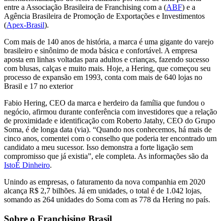
entre a Associação Brasileira de Franchising com a (
ABF
) e a
Agência Brasileira de Promoção de Exportações e Investimentos
(
Apex-Brasil
).
Com mais de 140 anos de história, a marca é uma gigante do varejo
brasileiro e sinônimo de moda básica e confortável. A empresa
aposta em linhas voltadas para adultos e crianças, fazendo sucesso
com blusas, calças e muito mais. Hoje, a Hering, que começou seu
processo de expansão em 1993, conta com mais de 640 lojas no
Brasil e 17 no exterior
Fabio Hering, CEO da marca e herdeiro da família que fundou o
negócio, afirmou durante conferência com investidores que a relação
de proximidade e identificação com Roberto Jatahy, CEO do Grupo
Soma, é de longa data (via). “Quando nos conhecemos, há mais de
cinco anos, comentei com o conselho que poderia ter encontrado um
candidato a meu sucessor. Isso demonstra a forte ligação sem
compromisso que já existia”, ele completa. As informações são da
IstoÉ Dinheiro
.
Unindo as empresas, o faturamento da nova companhia em 2020
alcança R$ 2,7 bilhões. Já em unidades, o total é de 1.042 lojas,
somando as 264 unidades do Soma com as 778 da Hering no país.
Sobre o Franchising Brasil