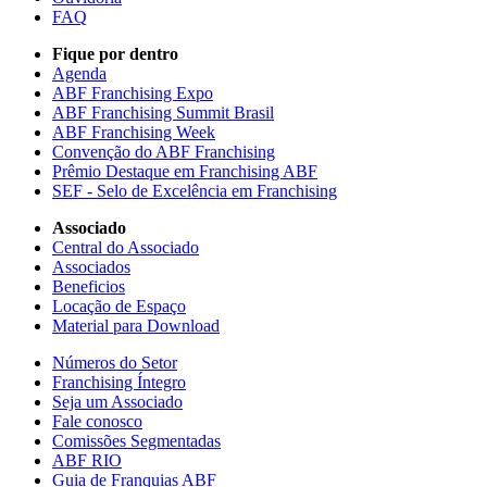
FAQ
Fique por dentro
Agenda
ABF Franchising Expo
ABF Franchising Summit Brasil
ABF Franchising Week
Convenção do ABF Franchising
Prêmio Destaque em Franchising ABF
SEF - Selo de Excelência em Franchising
Associado
Central do Associado
Associados
Beneficios
Locação de Espaço
Material para Download
Números do Setor
Franchising Íntegro
Seja um Associado
Fale conosco
Comissões Segmentadas
ABF RIO
Guia de Franquias ABF