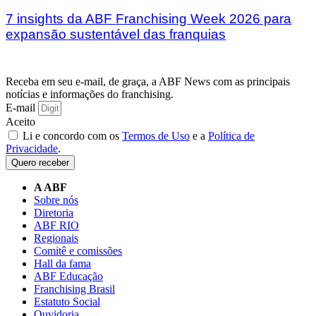
7 insights da ABF Franchising Week 2026 para
expansão sustentável das franquias
Receba em seu e-mail, de graça, a ABF News com as principais
notícias e informações do franchising.
E-mail
Aceito
Li e concordo com os
Termos de Uso
e a
Política de
Privacidade
.
Quero receber
A ABF
Sobre nós
Diretoria
ABF RIO
Regionais
Comitê e comissões
Hall da fama
ABF Educação
Franchising Brasil
Estatuto Social
Ouvidoria