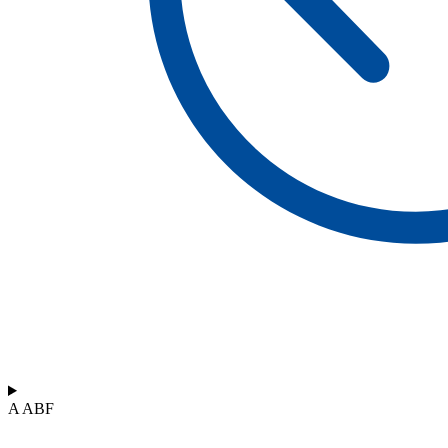
A ABF