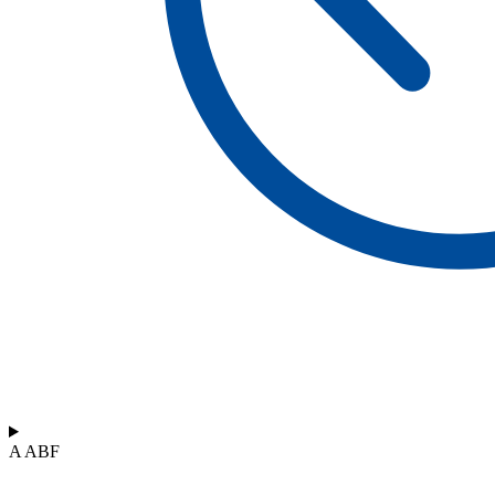
A ABF