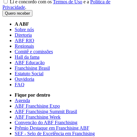
Li e concordo com os
Termos de Uso
e a
Política de
Privacidade
.
Quero receber
A ABF
Sobre nós
Diretoria
ABF RIO
Regionais
Comitê e comissões
Hall da fama
ABF Educação
Franchising Brasil
Estatuto Social
Ouvidoria
FAQ
Fique por dentro
Agenda
ABF Franchising Expo
ABF Franchising Summit Brasil
ABF Franchising Week
Convenção do ABF Franchising
Prêmio Destaque em Franchising ABF
SEF - Selo de Excelência em Franchising