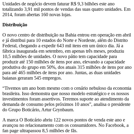
Unidades de negócio devem faturar R$ 9,3 bilhões este ano
totalizando 3,91 mil pontos de vendas das suas quatro unidades. Em
2014, foram abertas 160 novas lojas.
Distribuição
O novo centro de distribuição na Bahia entrou em operação em abril
e já distribui para 10 estados do Norte e Nordeste, além do Distrito
Federal, chegando a expedir 643 mil itens em um único dia. Já a
fábrica inaugurada em setembro, em apenas três meses, produziu
10,5 milhões de unidades. O novo pátio tem capacidade para
produzir até 150 milhões de itens por ano, elevando a capacidade
produtiva do grupo em 50%, dos atuais 315 milhões de itens por ano
para até 465 milhões de itens por ano. Juntas, as duas unidades
baianas geraram 545 empregos.
“Tivemos um ano bom mesmo com o cenário nebuloso da economia
brasileira. Isso demonstra que nosso modelo estratégico e os nossos
investimentos foram assertivos. Teremos suporte ao atendimento da
demanda de consumo pelos próximos 10 anos”, analisa o presidente
do Grupo Boticário, Artur Grynbaum.
A marca O Boticário abriu 122 novos pontos de venda este ano e
avançou no relacionamento com os consumidores. No Facebook, a
fan page ultrapassou 8,5 milhões de fãs.