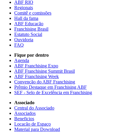
ABF RIO
Regionais
Comitê e comissões
Hall da fama
ABF Educação
Franchising Brasil
Estatuto Social
Ouvidoria
FAQ
Fique por dentro
Agenda
ABF Franchising Expo
ABF Franchising Summit Brasil
ABF Franchising Week
Convenção do ABF Franchising
Prêmio Destaque em Franchising ABF
SEF - Selo de Excelência em Franchising
Associado
Central do Associado
Associados
Beneficios
Locação de Espaço
Material para Download