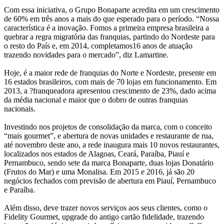
Com essa iniciativa, o Grupo Bonaparte acredita em um crescimento
de 60% em três anos a mais do que esperado para o período. “Nossa
característica é a inovação. Fomos a primeira empresa brasileira a
quebrar a regra migratória das franquias, partindo do Nordeste para
o resto do País e, em 2014, completamos16 anos de atuação
trazendo novidades para o mercado”, diz Lamartine.
Hoje, é a maior rede de franquias do Norte e Nordeste, presente em
16 estados brasileiros, com mais de 70 lojas em funcionamento. Em
2013, a ?franqueadora apresentou crescimento de 23%, dado acima
da média nacional e maior que o dobro de outras franquias
nacionais.
Investindo nos projetos de consolidação da marca, com o conceito
“mais gourmet”, e abertura de novas unidades e restaurante de rua,
até novembro deste ano, a rede inaugura mais 10 novos restaurantes,
localizados nos estados de Alagoas, Ceará, Paraíba, Piauí e
Pernambuco, sendo sete da marca Bonaparte, duas lojas Donatário
(Frutos do Mar) e uma Monalisa. Em 2015 e 2016, já são 20
negócios fechados com previsão de abertura em Piauí, Pernambuco
e Paraíba.
Além disso, deve trazer novos serviços aos seus clientes, como o
Fidelity Gourmet, upgrade do antigo cartão fidelidade, trazendo