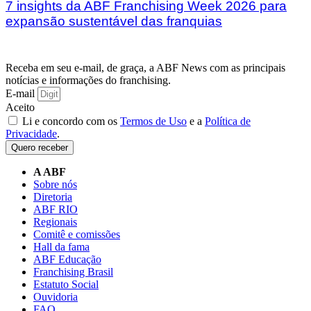
7 insights da ABF Franchising Week 2026 para
expansão sustentável das franquias
Receba em seu e-mail, de graça, a ABF News com as principais
notícias e informações do franchising.
E-mail
Aceito
Li e concordo com os
Termos de Uso
e a
Política de
Privacidade
.
Quero receber
A ABF
Sobre nós
Diretoria
ABF RIO
Regionais
Comitê e comissões
Hall da fama
ABF Educação
Franchising Brasil
Estatuto Social
Ouvidoria
FAQ