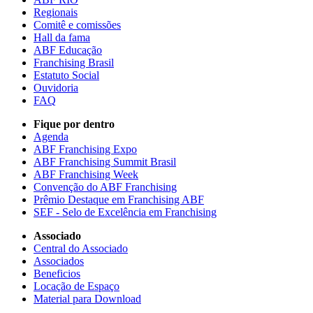
Regionais
Comitê e comissões
Hall da fama
ABF Educação
Franchising Brasil
Estatuto Social
Ouvidoria
FAQ
Fique por dentro
Agenda
ABF Franchising Expo
ABF Franchising Summit Brasil
ABF Franchising Week
Convenção do ABF Franchising
Prêmio Destaque em Franchising ABF
SEF - Selo de Excelência em Franchising
Associado
Central do Associado
Associados
Beneficios
Locação de Espaço
Material para Download