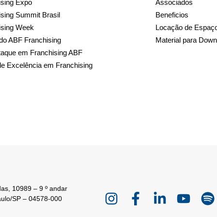
sing Expo
Associados
sing Summit Brasil
Beneficios
ising Week
Locação de Espaç
do ABF Franchising
Material para Down
taque em Franchising ABF
de Excelência em Franchising
as, 10989 – 9 º andar
aulo/SP – 04578-000