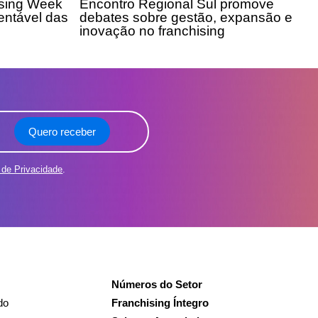
ising Week
Encontro Regional Sul promove
entável das
debates sobre gestão, expansão e
inovação no franchising
Quero receber
a de Privacidade
.
Números do Setor
do
Franchising Íntegro