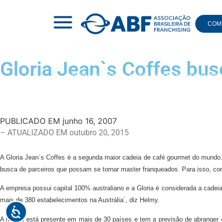
COMI
Gloria Jean`s Coffes bus
|
NOTÍCIAS
|
GLORIA JEAN`S COFFES BUSCA MÁSTE
PUBLICADO EM
junho 16, 2007
– ATUALIZADO EM outubro 20, 2015
A Gloria Jean`s Coffes é a segunda maior cadeia de café gourmet do mundo. 
busca de parceiros que possam se tornar master franqueados. Para isso, co
A empresa possui capital 100% australiano e a Gloria é considerada a cadei
mais de 380 estabelecimentos na Austrália`, diz Helmy.
A marca está presente em mais de 30 países e tem a previsão de abranger 45