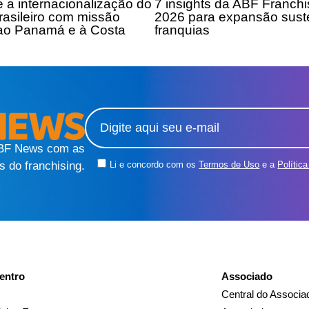
e a internacionalização do
7 insights da ABF Franch
brasileiro com missão
2026 para expansão sust
 ao Panamá e à Costa
franquias
ABF News com as
s do franchising.
Li e concordo com os
Termos de Uso
e a
Polític
entro
Associado
Central do Associa