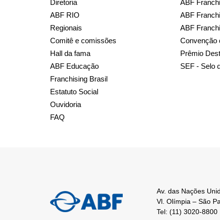
Diretoria
ABF Franchi
ABF RIO
ABF Franchi
Regionais
ABF Franch
Comitê e comissões
Convenção 
Hall da fama
Prêmio Des
ABF Educação
SEF - Selo 
Franchising Brasil
Estatuto Social
Ouvidoria
FAQ
Av. das Nações Unid
Vl. Olímpia – São P
Tel: (11) 3020-8800