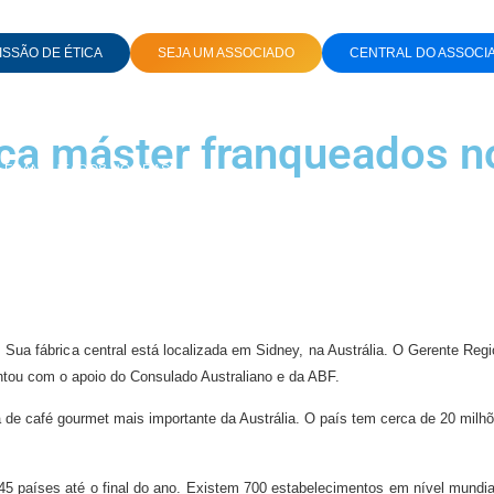
SSÃO DE ÉTICA
SEJA UM ASSOCIADO
CENTRAL DO ASSOCI
ca máster franqueados no
R FRANQUEADOS NO BRASIL
Sua fábrica central está localizada em Sidney, na Austrália. O Gerente Reg
ntou com o apoio do Consulado Australiano e da ABF.
a de café gourmet mais importante da Austrália. O país tem cerca de 20 mil
 países até o final do ano. Existem 700 estabelecimentos em nível mundial.