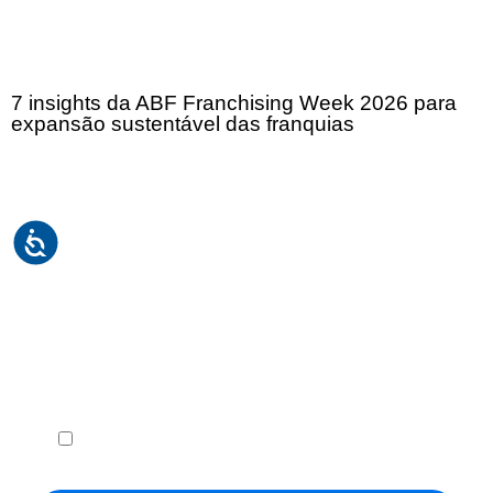
7 insights da ABF Franchising Week 2026 para
expansão sustentável das franquias
Receba em seu e-mail, de graça, a ABF News
com as principais notícias e informações do
franchising.
Li e concordo com os
Termos de Uso
e a
Política de
Privacidade
.