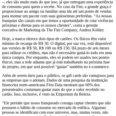
–, eles são muito mais do que isso, já que entregam uma experiência
de consumo para quem o recebe. No caso da Fini, a grande graça é
proporcionar ao amigo ou familiar uma ida até um ponto de vendas
para montar um pacote com suas guloseimas preferidas. “As nossas
franquias são canais em que temos a oportunidade de criar vivências
próximas e diretas para os nossos clientes”, conta a gerente
executiva de Marketing da The Fini Company, Andrea Köhler.
Hoje, a marca oferece dois tipos de cartões. Os físicos têm valor
mínimo de recarga de R$ 30. O digital, por sua vez, está disponível
nas versões de R$ 50, R$ 100 ou R$ 150. Há prazo de seis meses
para utilizar os créditos, mas não é necessário gastá-lo todo em uma
única compra. Por enquanto, eles só podem ser usados nos pontos
físicos, mas a rede adianta que já está trabalhando na próxima fase
do projeto, em que será possível “gastar” também no e-commerce.
Além de serem úteis para o público, os gift cards são vantajosos para
as empresas que o adotam. Dados de uma pesquisa da instituição
financeira norte-americana First Data mostram que 60% dos
presenteados costumam gastar mais do que o valor recebido no
cartão. Isso, inclusive, é visto na Emporium da Beleza.
“Ele permite que nosso franqueado consiga captar clientes que não
possuem o hábito de consumo no ­mercado de estética. Algumas
pessoas se identificam com esse universo, mas, muitas vezes, não