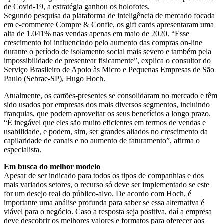
de Covid-19, a estratégia ganhou os holofotes.
Segundo pesquisa da plataforma de inteligência de mercado focada
em e-commerce Compre & Confie, os gift cards apresentaram uma
alta de 1.041% nas vendas apenas em maio de 2020. “Esse
crescimento foi influenciado pelo aumento das compras on-line
durante o período de isolamento social mais severo e também pela
impossibilidade de presentear fisicamente”, explica o consultor do
Serviço Brasileiro de Apoio às Micro e Pequenas Empresas de São
Paulo (Sebrae-SP), Hugo Hoch.
Atualmente, os cartões-presentes se consolidaram no mercado e têm
sido usados por empresas dos mais diversos segmentos, incluindo
franquias, que podem aproveitar os seus benefícios a longo prazo.
“É inegável que eles são muito eficientes em termos de vendas e
usabilidade, e podem, sim, ser grandes aliados no crescimento da
capilaridade de canais e no aumento de faturamento”, afirma o
especialista.
Em busca do melhor modelo
Apesar de ser indicado para todos os tipos de companhias e dos
mais variados setores, o recurso só deve ser implementado se este
for um desejo real do público-alvo. De acordo com Hoch, é
importante uma análise profunda para saber se essa alternativa é
viável para o negócio. Caso a resposta seja positiva, daí a empresa
deve descobrir os melhores valores e formatos para oferecer aos