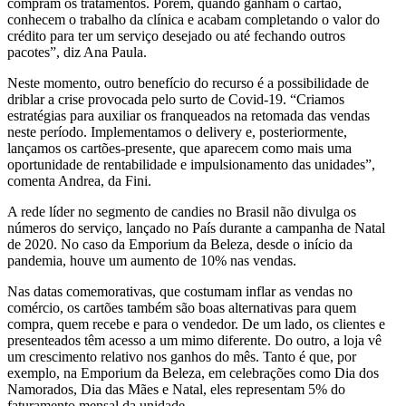
compram os tratamentos. Porém, quando ganham o cartão,
conhecem o trabalho da clínica e acabam completando o valor do
crédito para ter um serviço desejado ou até fechando outros
pacotes”, diz Ana Paula.
Neste momento, outro benefício do recurso é a possibilidade de
driblar a crise provocada pelo surto de Covid-19. “Criamos
estratégias para auxiliar os franqueados na retomada das vendas
neste período. Implementamos o delivery e, posteriormente,
lançamos os cartões-presente, que aparecem como mais uma
oportunidade de rentabilidade e impulsionamento das unidades”,
comenta Andrea, da Fini.
A rede líder no segmento de candies no Brasil não divulga os
números do serviço, lançado no País durante a campanha de Natal
de 2020. No caso da Emporium da Beleza, desde o início da
pandemia, houve um aumento de 10% nas vendas.
Nas datas comemorativas, que costumam inflar as vendas no
comércio, os cartões também são boas alternativas para quem
compra, quem recebe e para o vendedor. De um lado, os clientes e
presenteados têm acesso a um mimo diferente. Do outro, a loja vê
um crescimento relativo nos ganhos do mês. Tanto é que, por
exemplo, na Emporium da Beleza, em celebrações como Dia dos
Namorados, Dia das Mães e Natal, eles representam 5% do
faturamento mensal da unidade.