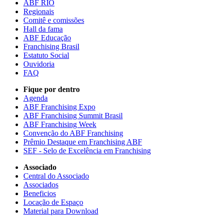
ABF RIO
Regionais
Comitê e comissões
Hall da fama
ABF Educação
Franchising Brasil
Estatuto Social
Ouvidoria
FAQ
Fique por dentro
Agenda
ABF Franchising Expo
ABF Franchising Summit Brasil
ABF Franchising Week
Convenção do ABF Franchising
Prêmio Destaque em Franchising ABF
SEF - Selo de Excelência em Franchising
Associado
Central do Associado
Associados
Beneficios
Locação de Espaço
Material para Download