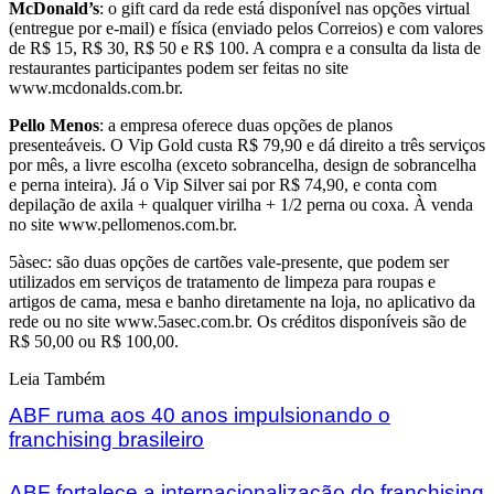
McDonald’s
: o gift card da rede está disponível nas opções virtual
(entregue por e-mail) e física (enviado pelos Correios) e com valores
de R$ 15, R$ 30, R$ 50 e R$ 100. A compra e a consulta da lista de
restaurantes participantes podem ser feitas no site
www.mcdonalds.com.br.
Pello Menos
: a empresa oferece duas opções de planos
presenteáveis. O Vip Gold custa R$ 79,90 e dá direito a três serviços
por mês, a livre escolha (exceto sobrancelha, design de sobrancelha
e perna inteira). Já o Vip Silver sai por R$ 74,90, e conta com
depilação de axila + qualquer virilha + 1/2 perna ou coxa. À venda
no site www.pellomenos.com.br.
5àsec: são duas opções de cartões vale-presente, que podem ser
utilizados em serviços de tratamento de limpeza para roupas e
artigos de cama, mesa e banho diretamente na loja, no aplicativo da
rede ou no site www.5asec.com.br. Os créditos disponíveis são de
R$ 50,00 ou R$ 100,00.
Leia Também
ABF ruma aos 40 anos impulsionando o
franchising brasileiro
ABF fortalece a internacionalização do franchising