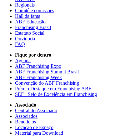
Regionais
Comitê e comissões
Hall da fama
ABF Educação
Franchising Brasil
Estatuto Social
Ouvidoria
FAQ
Fique por dentro
Agenda
ABF Franchising Expo
ABF Franchising Summit Brasil
ABF Franchising Week
Convenção do ABF Franchising
Prêmio Destaque em Franchising ABF
SEF - Selo de Excelência em Franchising
Associado
Central do Associado
Associados
Beneficios
Locação de Espaço
Material para Download