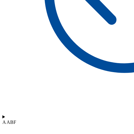
A ABF