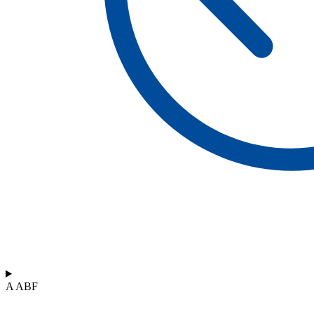
A ABF