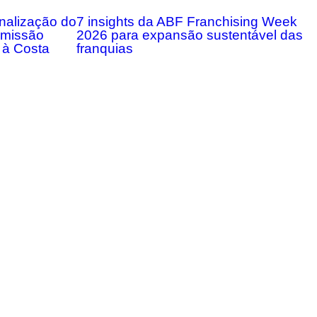
onalização do
7 insights da ABF Franchising Week
m missão
2026 para expansão sustentável das
 à Costa
franquias