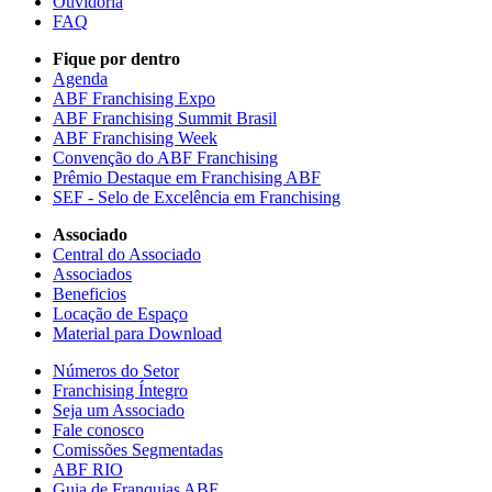
Ouvidoria
FAQ
Fique por dentro
Agenda
ABF Franchising Expo
ABF Franchising Summit Brasil
ABF Franchising Week
Convenção do ABF Franchising
Prêmio Destaque em Franchising ABF
SEF - Selo de Excelência em Franchising
Associado
Central do Associado
Associados
Beneficios
Locação de Espaço
Material para Download
Números do Setor
Franchising Íntegro
Seja um Associado
Fale conosco
Comissões Segmentadas
ABF RIO
Guia de Franquias ABF