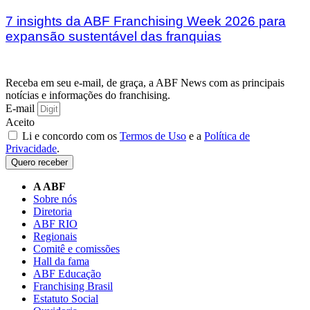
7 insights da ABF Franchising Week 2026 para
expansão sustentável das franquias
Receba em seu e-mail, de graça, a ABF News com as principais
notícias e informações do franchising.
E-mail
Aceito
Li e concordo com os
Termos de Uso
e a
Política de
Privacidade
.
Quero receber
A ABF
Sobre nós
Diretoria
ABF RIO
Regionais
Comitê e comissões
Hall da fama
ABF Educação
Franchising Brasil
Estatuto Social