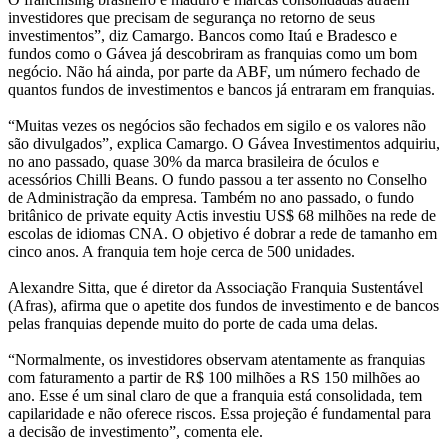
investidores que precisam de segurança no retorno de seus
investimentos”, diz Camargo. Bancos como Itaú e Bradesco e
fundos como o Gávea já descobriram as franquias como um bom
negócio. Não há ainda, por parte da ABF, um número fechado de
quantos fundos de investimentos e bancos já entraram em franquias.
“Muitas vezes os negócios são fechados em sigilo e os valores não
são divulgados”, explica Camargo. O Gávea Investimentos adquiriu,
no ano passado, quase 30% da marca brasileira de óculos e
acessórios Chilli Beans. O fundo passou a ter assento no Conselho
de Administração da empresa. Também no ano passado, o fundo
britânico de private equity Actis investiu US$ 68 milhões na rede de
escolas de idiomas CNA. O objetivo é dobrar a rede de tamanho em
cinco anos. A franquia tem hoje cerca de 500 unidades.
Alexandre Sitta, que é diretor da Associação Franquia Sustentável
(Afras), afirma que o apetite dos fundos de investimento e de bancos
pelas franquias depende muito do porte de cada uma delas.
“Normalmente, os investidores observam atentamente as franquias
com faturamento a partir de R$ 100 milhões a RS 150 milhões ao
ano. Esse é um sinal claro de que a franquia está consolidada, tem
capilaridade e não oferece riscos. Essa projeção é fundamental para
a decisão de investimento”, comenta ele.