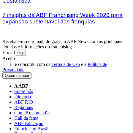
Costa Rica
7 insights da ABF Franchising Week 2026 para
expansão sustentável das franquias
Receba em seu e-mail, de graça, a ABF News com as principais
notícias e informações do franchising.
E-mail
Aceito
Li e concordo com os
Termos de Uso
e a
Política de
Privacidade
.
Quero receber
A ABF
Sobre nós
Diretoria
ABF RIO
Regionais
Comitê e comissões
Hall da fama
ABF Educação
Franchising Brasil