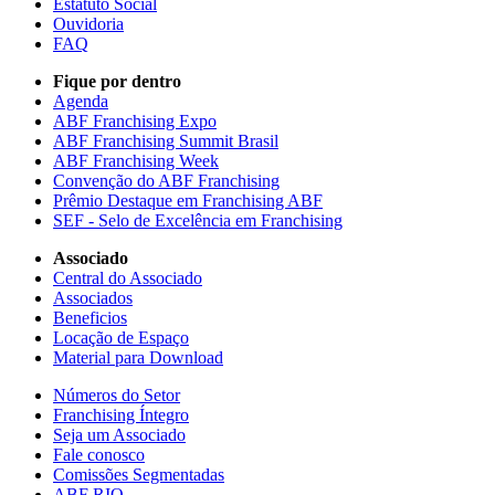
Estatuto Social
Ouvidoria
FAQ
Fique por dentro
Agenda
ABF Franchising Expo
ABF Franchising Summit Brasil
ABF Franchising Week
Convenção do ABF Franchising
Prêmio Destaque em Franchising ABF
SEF - Selo de Excelência em Franchising
Associado
Central do Associado
Associados
Beneficios
Locação de Espaço
Material para Download
Números do Setor
Franchising Íntegro
Seja um Associado
Fale conosco
Comissões Segmentadas
ABF RIO