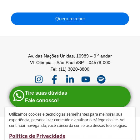
Privacidade
.
Quero receber
Av. das Nações Unidas, 10989 – 9 º andar
Vl. Olímpia – São Paulo/SP – 04578-000
Tel: (11) 3020-8800
Tire suas dúvidas
Fale conosco!
Utilizamos cookies e tecnologias semelhantes para melhorar sua
experiência, personalizar conteúdo e analisar o tráfego do site. Ao
continuar navegando, você concorda com o uso dessas tecnologias.
Anuncie
|
Guia de Franquias ABF
|
Política de privacidade e
Política de Privacidade
tratamento de dados pessoais
|
Termos de Uso