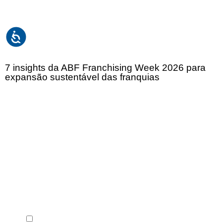
7 insights da ABF Franchising Week 2026 para
expansão sustentável das franquias
Receba em seu e-mail, de graça, a ABF News
com as principais notícias e informações do
franchising.
Li e concordo com os
Termos de Uso
e a
Política de