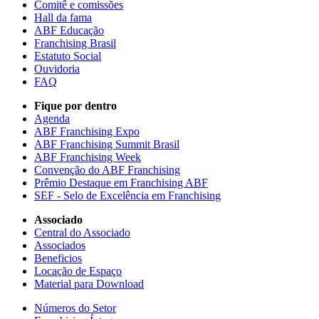
Comitê e comissões
Hall da fama
ABF Educação
Franchising Brasil
Estatuto Social
Ouvidoria
FAQ
Fique por dentro
Agenda
ABF Franchising Expo
ABF Franchising Summit Brasil
ABF Franchising Week
Convenção do ABF Franchising
Prêmio Destaque em Franchising ABF
SEF - Selo de Excelência em Franchising
Associado
Central do Associado
Associados
Beneficios
Locação de Espaço
Material para Download
Números do Setor