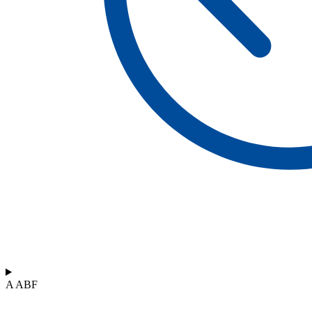
A ABF