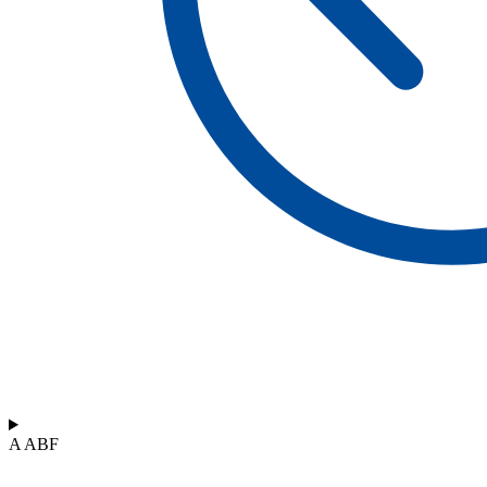
A ABF