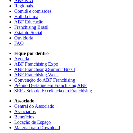
ABF RIO
Regionais
Comitê e comissões
Hall da fama
ABF Educação
Franchising Brasil
Estatuto Social
Ouvidoria
FAQ
Fique por dentro
Agenda
ABF Franchising Expo
ABF Franchising Summit Brasil
ABF Franchising Week
Convenção do ABF Franchising
Prêmio Destaque em Franchising ABF
SEF - Selo de Excelência em Franchising
Associado
Central do Associado
Associados
Beneficios
Locação de Espaço
Material para Download