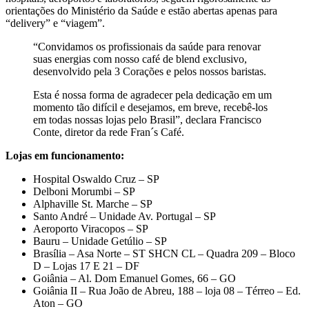
orientações do Ministério da Saúde e estão abertas apenas para
“delivery” e “viagem”.
“Convidamos os profissionais da saúde para renovar
suas energias com nosso café de blend exclusivo,
desenvolvido pela 3 Corações e pelos nossos baristas.
Esta é nossa forma de agradecer pela dedicação em um
momento tão difícil e desejamos, em breve, recebê-los
em todas nossas lojas pelo Brasil”, declara Francisco
Conte, diretor da rede Fran´s Café.
Lojas em funcionamento:
Hospital Oswaldo Cruz – SP
Delboni Morumbi – SP
Alphaville St. Marche – SP
Santo André – Unidade Av. Portugal – SP
Aeroporto Viracopos – SP
Bauru – Unidade Getúlio – SP
Brasília – Asa Norte – ST SHCN CL – Quadra 209 – Bloco
D – Lojas 17 E 21 – DF
Goiânia – Al. Dom Emanuel Gomes, 66 – GO
Goiânia II – Rua João de Abreu, 188 – loja 08 – Térreo – Ed.
Aton – GO