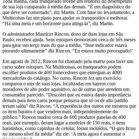
Toda manhã, cada franqueado recebe um relatório do desempenho
de sua loja comparado à média das demais. “É um diagnóstico do
que deve ser consertado”, diz Martin. Com base no levantamento, a
Multicoisas faz um plano para ajudar os franqueados a melhorar.
“Há uma meta e um horizonte para atingi-la”, diz Martin.
O administrador Maurício Rincon, dono de duas lojas em São
Paulo, recebeu ajuda. Seus estoques demoravam cerca de três meses
para girar um terço mais do que a média, “fisse indicador estava
piorando ultimamente” diz Rincon. “Eu estava muito preocupado!’
Em agosto de 2012, Rincon foi chamado pela matriz para fazer um
curso sobre estoques. Na Multicoisas, os franqueados podem
escolher produtos de 400 fornecedores que entregam as 4000
mercadorias do catálogo. No curso, Rincon fez um exercício:
comparou o mix de suas lojas, localizadas em bairros com
moradores de alto poder aquisitivo, ao de outras que atendem um
consumidor parecido. “Descobri que eu estava dando importância
demais para itens caros porque pensava que só os de alto padrão
teriam saída” diz Rincon. “A experiência dos outros me mostrou que
os itens baratos é que vendem mais, independentemente do
público.” Rincon mudou cerca de 600 produtos panelas de 400
reais, por exemplo, deram lugar a modelos de 150 reais, e itens
baratinhos, como capinhas de celular, foram incluídos. “O giro ficou
no mesmo nível da média” diz ele. ‘A meta agora é aumentar o