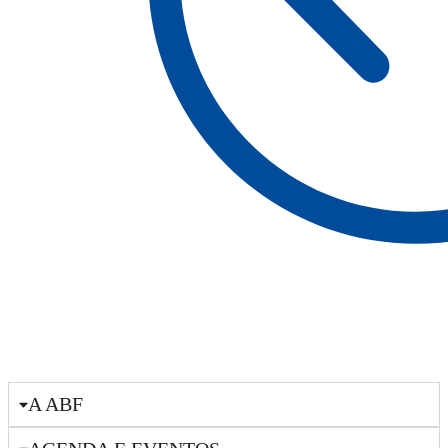
A ABF