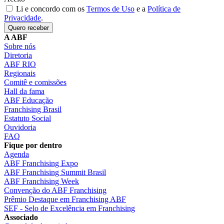
Li e concordo com os
Termos de Uso
e a
Política de
Privacidade
.
Quero receber
A ABF
Sobre nós
Diretoria
ABF RIO
Regionais
Comitê e comissões
Hall da fama
ABF Educação
Franchising Brasil
Estatuto Social
Ouvidoria
FAQ
Fique por dentro
Agenda
ABF Franchising Expo
ABF Franchising Summit Brasil
ABF Franchising Week
Convenção do ABF Franchising
Prêmio Destaque em Franchising ABF
SEF - Selo de Excelência em Franchising
Associado