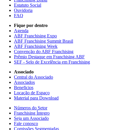
Estatuto Social
Ouvidoria
FAQ
Fique por dentro
Agenda
ABF Franchising Expo
ABF Franchising Summit Brasil
ABF Franchising Week
Convenção do ABF Franchising
Prêmio Destaque em Franchising ABF
SEF - Selo de Excelência em Franchising
Associado
Central do Associado
Associados
Beneficios
Locação de Espaço
Material para Download
Números do Setor
Franchising Íntegro
Seja um Associado
Fale conosco
Comissões Segmentadas