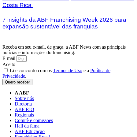
Costa Rica
7 insights da ABF Franchising Week 2026 para
expansão sustentável das franquias
Receba em seu e-mail, de graça, a ABF News com as principais
notícias e informações do franchising.
E-mail
Aceito
Li e concordo com os
Termos de Uso
e a
Política de
Privacidade
.
Quero receber
A ABF
Sobre nós
Diretoria
ABF RIO
Regionais
Comitê e comissões
Hall da fama
ABF Educação
Franchising Brasil