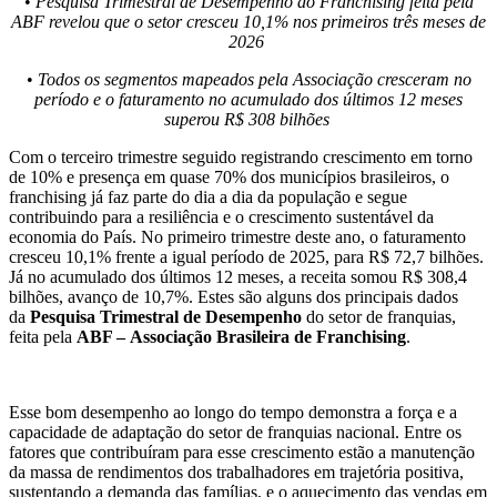
•
Pesquisa Trimestral de Desempenho do Franchising feita pela
ABF revelou que o setor cresceu 10,1% nos primeiros três meses de
2026
•
Todos os segmentos mapeados pela Associação cresceram no
período e o faturamento no acumulado dos últimos 12 meses
superou R$ 308 bilhões
Com o terceiro trimestre seguido registrando crescimento em torno
de 10% e presença ​​em quase 70% dos municípios brasileiros, o
franchising já faz parte do dia a dia da população e segue
contribuindo para a resiliência e o crescimento sustentável da
economia do País. No primeiro trimestre deste ano, o faturamento
cresceu 10,1% frente a igual período de 2025, para R$ 72,7 bilhões.
Já no acumulado dos últimos 12 meses, a receita somou R$ 308,4
bilhões, avanço de 10,7%. Estes são alguns dos principais dados
da
Pesquisa Trimestral de Desempenho
do setor de franquias,
feita pela
ABF –
Associação Brasileira de Franchising
.
Esse bom desempenho ao longo do tempo demonstra a força e a
capacidade de adaptação do setor de franquias nacional. Entre os
fatores que contribuíram para esse crescimento estão a manutenção
da massa de rendimentos dos trabalhadores em trajetória positiva,
sustentando a demanda das famílias, e o aquecimento das vendas em