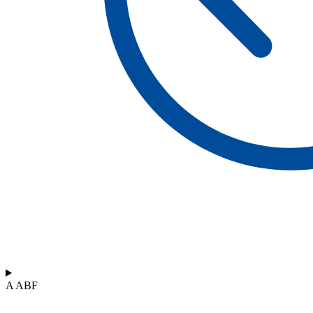
A ABF