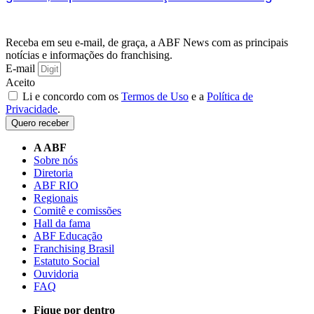
Receba em seu e-mail, de graça, a ABF News com as principais
notícias e informações do franchising.
E-mail
Aceito
Li e concordo com os
Termos de Uso
e a
Política de
Privacidade
.
Quero receber
A ABF
Sobre nós
Diretoria
ABF RIO
Regionais
Comitê e comissões
Hall da fama
ABF Educação
Franchising Brasil
Estatuto Social
Ouvidoria
FAQ
Fique por dentro