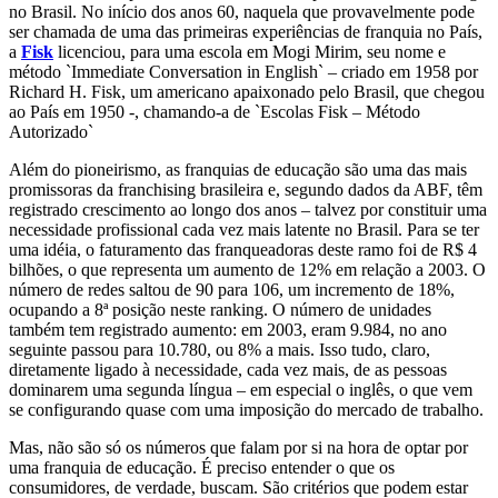
no Brasil. No início dos anos 60, naquela que provavelmente pode
ser chamada de uma das primeiras experiências de franquia no País,
a
Fisk
licenciou, para uma escola
em Mogi Mirim, seu nome e
método `Immediate Conversation in English` – criado em 1958 por
Richard H. Fisk, um americano apaixonado pelo Brasil, que chegou
ao País em 1950 -, chamando-a de `Escolas Fisk – Método
Autorizado`
Além do pioneirismo, as franquias de educação são uma das mais
promissoras da franchising brasileira e, segundo dados da ABF, têm
registrado crescimento ao longo dos anos – talvez por constituir uma
necessidade profissional cada vez mais latente no Brasil. Para se ter
uma idéia, o faturamento das franqueadoras deste ramo foi de R$ 4
bilhões, o que representa um aumento de 12% em relação a 2003. O
número de redes saltou de 90 para 106, um incremento de 18%,
ocupando a 8ª posição neste ranking. O número de unidades
também tem registrado aumento: em 2003, eram 9.984, no ano
seguinte passou para 10.780, ou 8% a mais. Isso tudo, claro,
diretamente ligado à necessidade, cada vez mais, de as pessoas
dominarem uma segunda língua – em especial o inglês, o que vem
se configurando quase com uma imposição do mercado de trabalho.
Mas, não são só os números que falam por si na hora de optar por
uma franquia de educação. É preciso entender o que os
consumidores, de verdade, buscam. São critérios que podem estar