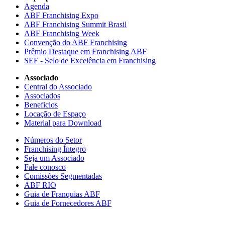
Agenda
ABF Franchising Expo
ABF Franchising Summit Brasil
ABF Franchising Week
Convenção do ABF Franchising
Prêmio Destaque em Franchising ABF
SEF - Selo de Excelência em Franchising
Associado
Central do Associado
Associados
Beneficios
Locação de Espaço
Material para Download
Números do Setor
Franchising Íntegro
Seja um Associado
Fale conosco
Comissões Segmentadas
ABF RIO
Guia de Franquias ABF
Guia de Fornecedores ABF