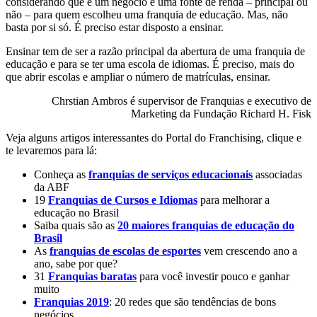
considerando que é um negócio e uma fonte de renda – principal ou
não – para quem escolheu uma franquia de educação. Mas, não
basta por si só. É preciso estar disposto a ensinar.
Ensinar tem de ser a razão principal da abertura de uma franquia de
educação e para se ter uma escola de idiomas. É preciso, mais do
que abrir escolas e ampliar o número de matrículas, ensinar.
Chrstian Ambros é supervisor de Franquias e executivo de
Marketing da Fundação Richard H. Fisk
Veja alguns artigos interessantes do Portal do Franchising, clique e
te levaremos para lá:
Conheça as
franquias de serviços educacionais
associadas
da ABF
19
Franquias de Cursos e Idiomas
para melhorar a
educação no Brasil
Saiba quais são as
20 maiores franquias de educação do
Brasil
As
franquias de escolas de esportes
vem crescendo ano a
ano, sabe por que?
31
Franquias baratas
para você investir pouco e ganhar
muito
Franquias 2019
: 20 redes que são tendências de bons
negócios