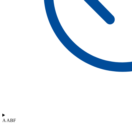
A ABF