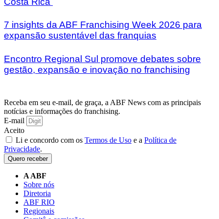
Costa Rica
7 insights da ABF Franchising Week 2026 para
expansão sustentável das franquias
Encontro Regional Sul promove debates sobre
gestão, expansão e inovação no franchising
Receba em seu e-mail, de graça, a ABF News com as principais
notícias e informações do franchising.
E-mail
Aceito
Li e concordo com os
Termos de Uso
e a
Política de
Privacidade
.
Quero receber
A ABF
Sobre nós
Diretoria
ABF RIO
Regionais