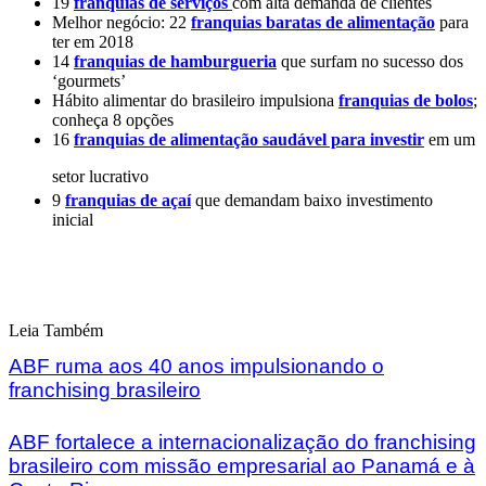
19
franquias de serviços
com alta demanda de clientes
Melhor negócio: 22
franquias baratas de alimentação
para
ter em 2018
14
franquias de hamburgueria
que surfam no sucesso dos
‘gourmets’
Hábito alimentar do brasileiro impulsiona
franquias de bolos
;
conheça 8 opções
16
franquias de alimentação saudável para investir
em um
setor lucrativo
9
franquias de açaí
que demandam baixo investimento
inicial
Leia Também
ABF ruma aos 40 anos impulsionando o
franchising brasileiro
ABF fortalece a internacionalização do franchising
brasileiro com missão empresarial ao Panamá e à