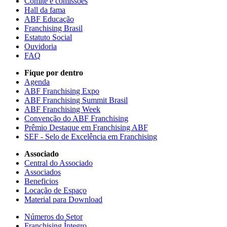
Comitê e comissões
Hall da fama
ABF Educação
Franchising Brasil
Estatuto Social
Ouvidoria
FAQ
Fique por dentro
Agenda
ABF Franchising Expo
ABF Franchising Summit Brasil
ABF Franchising Week
Convenção do ABF Franchising
Prêmio Destaque em Franchising ABF
SEF - Selo de Excelência em Franchising
Associado
Central do Associado
Associados
Beneficios
Locação de Espaço
Material para Download
Números do Setor
Franchising Íntegro