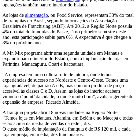
operações também para o interior do Estado.
As lojas de
alimentação
, ou Food Service, representam 33% do total
de franquias do Brasil, segundo informações da Associação
Brasileira de Franchising (ABF). Até 2012, a Região Norte possuía
4% do total de franquias do País e, já no primeiro semestre deste
ano, esta participação subiu para 6%. A expectativa é que chegue a
8% no próximo ano.
A Mr. Mix programa abrir uma segunda unidade em Manaus e
expandir para o interior do Estado, com a implantação de lojas em
Parintins, Manacapuru, Coari e Itacoatiara.
“A empresa tem uma cultura forte de interior, onde temos
experiências de sucesso no Nordeste e Centro-Oeste. Temos uma
loja agradável, de padrão A e B, mas com um produto de preço
acessível às classes C e D. Assim, as lojas do interior acabam
virando o ‘point’ da cidade, o que é muito bom”, avalia o gerente de
expansão da empresa, Ricardo Almeida.
A franquia projeta abrir 18 novas unidades na Região Norte.
“Temos lojas em Manaus, Altamira, em Belém e no Macapá e todas
estão acima da média de vendas da rede”, diz.
O custo médio de implantação da franquia é de R$ 120 mil, e cada
loja emprega, em média, dez funcionários.