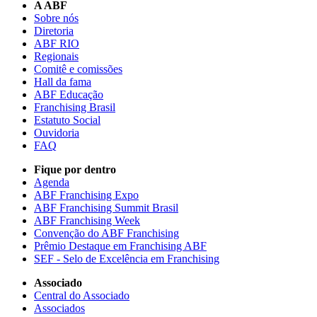
A ABF
Sobre nós
Diretoria
ABF RIO
Regionais
Comitê e comissões
Hall da fama
ABF Educação
Franchising Brasil
Estatuto Social
Ouvidoria
FAQ
Fique por dentro
Agenda
ABF Franchising Expo
ABF Franchising Summit Brasil
ABF Franchising Week
Convenção do ABF Franchising
Prêmio Destaque em Franchising ABF
SEF - Selo de Excelência em Franchising
Associado
Central do Associado
Associados