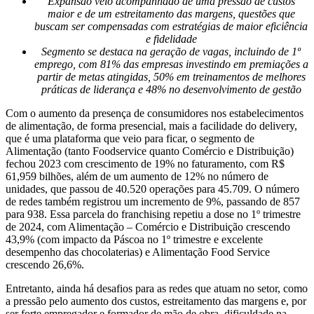
Expansão veio acompanhado de uma pressão de custos
maior e de um estreitamento das margens, questões que
buscam ser compensadas com estratégias de maior eficiência
e fidelidade
Segmento se destaca na geração de vagas, incluindo de 1º
emprego, com 81% das empresas investindo em premiações a
partir de metas atingidas, 50% em treinamentos de melhores
práticas de liderança e 48% no desenvolvimento de gestão
Com o aumento da presença de consumidores nos estabelecimentos
de alimentação, de forma presencial, mais a facilidade do delivery,
que é uma plataforma que veio para ficar, o segmento de
Alimentação (tanto Foodservice quanto Comércio e Distribuição)
fechou 2023 com crescimento de 19% no faturamento, com R$
61,959 bilhões, além de um aumento de 12% no número de
unidades, que passou de 40.520 operações para 45.709. O número
de redes também registrou um incremento de 9%, passando de 857
para 938. Essa parcela do franchising repetiu a dose no 1º trimestre
de 2024, com Alimentação – Comércio e Distribuição crescendo
43,9% (com impacto da Páscoa no 1º trimestre e excelente
desempenho das chocolaterias) e Alimentação Food Service
crescendo 26,6%.
Entretanto, ainda há desafios para as redes que atuam no setor, como
a pressão pelo aumento dos custos, estreitamento das margens e, por
ser forte empregador e formador de mão de obra, dificuldade na