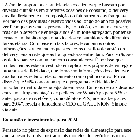
“Além de proporcionar praticidade aos clientes que buscam por
diversas culinárias em diferentes ocasiões de consumo, o delivery
auxilia diretamente na composição do faturamento das franquias.
Por meio das pesquisas desenvolvidas ao longo do ano foi possível
verificar que as vendas presenciais, no balcão, voltaram a crescer,
mas que o serviço de entrega ainda é um forte agregador, por ter se
tornado um hábito regular na vida dos consumidores de diferentes
faixas etárias. Com base em tais fatores, levantamos outras
informações para entender quais os novos desafios de gestão do
delivery para a rede que as franqueadoras enfrentam. Para 76%, são
os dados para se comunicar com consumidores. É por isso que
muitas marcas estão investindo em aplicativos próprios de entrega e
programas de fidelidade, que fornecem informações dos clientes e
auxiliam a estreitar o relacionamento com o público-alvo. Prova
disso é que 94% concordam que o programa de fidelidade é
importante dentro da estratégia da empresa. Entre os demais desafios
constam a implementação de pedidos por WhatsApp para 52% e
antecipação de recebíveis, como débito e PIX, nos marketplaces
para 29%”, revela a fundadora e CEO da GALUNION, Simone
Galante.
Expansão e investimentos para 2024
Pensando no plano de expansão das redes de alimentação para este
ano, a pesquisa quis mostrar quais modelos de negócios as marcas