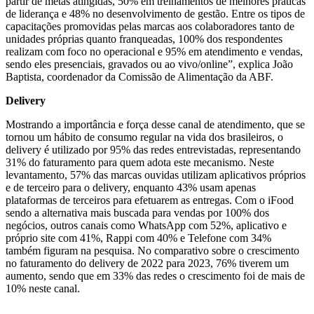
partir de metas atingidas, 50% em treinamentos de melhores práticas
de liderança e 48% no desenvolvimento de gestão. Entre os tipos de
capacitações promovidas pelas marcas aos colaboradores tanto de
unidades próprias quanto franqueadas, 100% dos respondentes
realizam com foco no operacional e 95% em atendimento e vendas,
sendo eles presenciais, gravados ou ao vivo/online”, explica João
Baptista, coordenador da Comissão de Alimentação da ABF.
Delivery
Mostrando a importância e força desse canal de atendimento, que se
tornou um hábito de consumo regular na vida dos brasileiros, o
delivery é utilizado por 95% das redes entrevistadas, representando
31% do faturamento para quem adota este mecanismo. Neste
levantamento, 57% das marcas ouvidas utilizam aplicativos próprios
e de terceiro para o delivery, enquanto 43% usam apenas
plataformas de terceiros para efetuarem as entregas. Com o iFood
sendo a alternativa mais buscada para vendas por 100% dos
negócios, outros canais como WhatsApp com 52%, aplicativo e
próprio site com 41%, Rappi com 40% e Telefone com 34%
também figuram na pesquisa. No comparativo sobre o crescimento
no faturamento do delivery de 2022 para 2023, 76% tiverem um
aumento, sendo que em 33% das redes o crescimento foi de mais de
10% neste canal.