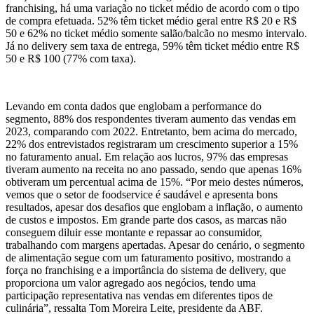
franchising, há uma variação no ticket médio de acordo com o tipo
de compra efetuada. 52% têm ticket médio geral entre R$ 20 e R$
50 e 62% no ticket médio somente salão/balcão no mesmo intervalo.
Já no delivery sem taxa de entrega, 59% têm ticket médio entre R$
50 e R$ 100 (77% com taxa).
Levando em conta dados que englobam a performance do
segmento, 88% dos respondentes tiveram aumento das vendas em
2023, comparando com 2022. Entretanto, bem acima do mercado,
22% dos entrevistados registraram um crescimento superior a 15%
no faturamento anual. Em relação aos lucros, 97% das empresas
tiveram aumento na receita no ano passado, sendo que apenas 16%
obtiveram um percentual acima de 15%. “Por meio destes números,
vemos que o setor de foodservice é saudável e apresenta bons
resultados, apesar dos desafios que englobam a inflação, o aumento
de custos e impostos. Em grande parte dos casos, as marcas não
conseguem diluir esse montante e repassar ao consumidor,
trabalhando com margens apertadas. Apesar do cenário, o segmento
de alimentação segue com um faturamento positivo, mostrando a
força no franchising e a importância do sistema de delivery, que
proporciona um valor agregado aos negócios, tendo uma
participação representativa nas vendas em diferentes tipos de
culinária”, ressalta Tom Moreira Leite, presidente da ABF.