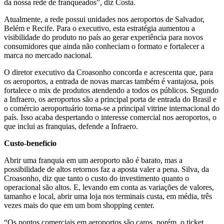
da nossa rede de franqueados”, diz Costa.
Atualmente, a rede possui unidades nos aeroportos de Salvador,
Belém e Recife. Para o executivo, esta estratégia aumentou a
visibilidade do produto no país ao gerar experiência para novos
consumidores que ainda não conheciam o formato e fortalecer a
marca no mercado nacional.
O diretor executivo da Croasonho concorda e acrescenta que, para
os aeroportos, a entrada de novas marcas também é vantajosa, pois
fortalece o mix de produtos atendendo a todos os públicos. Segundo
a Infraero, os aeroportos são a principal porta de entrada do Brasil e
o comércio aeroportuário torna-se a principal vitrine internacional do
país. Isso acaba despertando o interesse comercial nos aeroportos, o
que inclui as franquias, defende a Infraero.
Custo-benefício
Abrir uma franquia em um aeroporto não é barato, mas a
possibilidade de altos retornos faz a aposta valer a pena. Silva, da
Croasonho, diz que tanto o custo do investimento quanto o
operacional são altos. E, levando em conta as variações de valores,
tamanho e local, abrir uma loja nos terminais custa, em média, três
vezes mais do que em um bom shopping center.
“Os pontos comerciais em aeroportos são caros, porém, o ticket