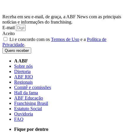
Receba em seu e-mail, de graça, a ABF News com as principais
notícias e informações do franchising.
E-mail
Aceito
Li e concordo com os
Termos de Uso
e a
Política de
Privacidade
.
Quero receber
A ABF
Sobre nós
Diretoria
ABF RIO
Regionais
Comitê e comissões
Hall da fama
ABF Educação
Franchising Brasil
Estatuto Social
Ouvidoria
FAQ
Fique por dentro