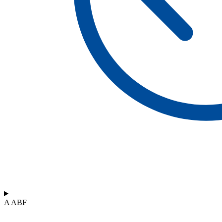
A ABF