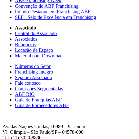
ABF Franchising Week
Convenção do ABF Franchising
Prêmio Destaque em Franchising ABF
SEF - Selo de Excelência em Franchising
Associado
Central do Associado
Associados
Beneficios
Locação de Espaço
Material para Download
Números do Setor
Franchising Íntegro
Seja um Associado
Fale conosco
Comissões Segmentadas
ABF RIO
Guia de Franquias ABF
Guia de Fornecedores ABF
Av. das Nações Unidas, 10989 – 9 º andar
Vl. Olímpia – São Paulo/SP – 04578-000
Tel: (11) 3020-8800