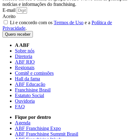
notícias e informações do franchising.
E-mail
Aceito
Li e concordo com os
Termos de Uso
e a
Política de
Privacidade
.
Quero receber
A ABF
Sobre nós
Diretoria
ABF RIO
Regionais
Comitê e comissões
Hall da fama
ABF Educação
Franchising Brasil
Estatuto Social
Ouvidoria
FAQ
Fique por dentro
Agenda
ABF Franchising Expo
ABF Franchising Summit Brasil