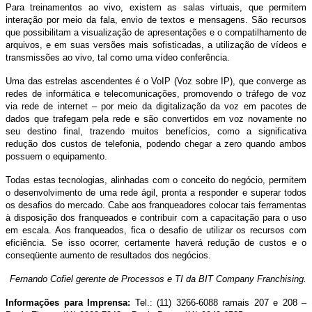
Para treinamentos ao vivo, existem as salas virtuais, que permitem
interação por meio da fala, envio de textos e mensagens. São recursos
que possibilitam a visualização de apresentações e o compatilhamento de
arquivos, e em suas versões mais sofisticadas, a utilização de vídeos e
transmissões ao vivo, tal como uma vídeo conferência.
Uma das estrelas ascendentes é o VoIP (Voz sobre IP), que converge as
redes de informática e telecomunicações, promovendo o tráfego de voz
via rede de internet – por meio da digitalização da voz em pacotes de
dados que trafegam pela rede e são convertidos em voz novamente no
seu destino final, trazendo muitos benefícios, como a significativa
redução dos custos de telefonia, podendo chegar a zero quando ambos
possuem o equipamento.
Todas estas tecnologias, alinhadas com o conceito do negócio, permitem
o desenvolvimento de uma rede ágil, pronta a responder e superar todos
os desafios do mercado. Cabe aos franqueadores colocar tais ferramentas
à disposição dos franqueados e contribuir com a capacitação para o uso
em escala. Aos franqueados, fica o desafio de utilizar os recursos com
eficiência. Se isso ocorrer, certamente haverá redução de custos e o
conseqüente aumento de resultados dos negócios.
Fernando Cofiel gerente de Processos e TI da BIT Company Franchising.
Informações para Imprensa:
Tel.: (11) 3266-6088 ramais 207 e 208 –