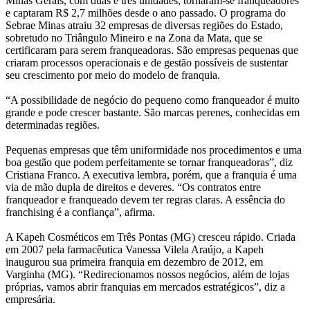
Minas Gerais, com duas e três unidades, tornaram-se franqueadores
e captaram R$ 2,7 milhões desde o ano passado. O programa do
Sebrae Minas atraiu 32 empresas de diversas regiões do Estado,
sobretudo no Triângulo Mineiro e na Zona da Mata, que se
certificaram para serem franqueadoras. São empresas pequenas que
criaram processos operacionais e de gestão possíveis de sustentar
seu crescimento por meio do modelo de franquia.
“A possibilidade de negócio do pequeno como franqueador é muito
grande e pode crescer bastante. São marcas perenes, conhecidas em
determinadas regiões.
Pequenas empresas que têm uniformidade nos procedimentos e uma
boa gestão que podem perfeitamente se tornar franqueadoras”, diz
Cristiana Franco. A executiva lembra, porém, que a franquia é uma
via de mão dupla de direitos e deveres. “Os contratos entre
franqueador e franqueado devem ter regras claras. A essência do
franchising é a confiança”, afirma.
A Kapeh Cosméticos em Três Pontas (MG) cresceu rápido. Criada
em 2007 pela farmacêutica Vanessa Vilela Araújo, a Kapeh
inaugurou sua primeira franquia em dezembro de 2012, em
Varginha (MG). “Redirecionamos nossos negócios, além de lojas
próprias, vamos abrir franquias em mercados estratégicos”, diz a
empresária.