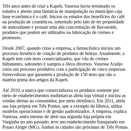
Três anos antes de criar a Kapeh, Vanessa havia terminado os
estudos e aberto uma farmácia de manipulação no município cuja
base econômica é o café. Iniciou os estudos dos benefícios do café
na produção de cosméticos, sobretudo pelo fato de ter propriedade
de antioxidante e possuir uma alta concentração de flavonoide,
produtos que podem ser utilizados na fabricação de cremes e
protetores.
Desde 2007, quando criou a empresa, a farmacêutica iniciou um
processo frenético de criação de produtos de beleza. Atualmente, a
Kapeh tem cem itens comercializados, que vão de cremes
hidratantes, sabonetes e xampus a óleos diversos. Vanessa Araújo
criou um processo produtivo com a participação de cinco empresas
fornecedoras que garantem a produção de 150 itens que são a
matéria prima dos artigos da Kapeh.
Até 2010, a marca que comercializava os produtos somente por
meio de estabelecimentos multimarcas abriu loja virtual e iniciou as
vendas diretas ao consumidor, por meio eletrônico. Em 2011, abriu
sua loja própria em Três Pontas, que a exemplo da fábrica, utiliza
modelos operacionais e de gestão padronizados. A empresa, explica
Vanessa, antes mesmo de abrir sua segunda loja própria em
Varginha no ano passado, teve um estabelecimento franqueado em
Pouso Alegre (MG). Ambas as cidades são próximas de Três Pontas.