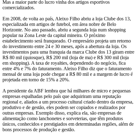
Mas a maior parte do lucro vinha dos artigos esportivos
comercializados.
Em 2008, de volta ao país, Aleixo Filho abriu a loja Clube dos 13,
especializada em artigos de futebol, em área nobre de Belo
Horizonte. No ano passado, abriu a segunda loja num shopping
popular na Zona Leste da capital mineira. O próximo
estabelecimento será franqueado. O empresário projeta um retorno
do investimento entre 24 e 30 meses, após a abertura da loja. Os
investimentos para uma franquia da marca Clube dos 13 giram entre
R$ 80 mil (quiosque), R$ 200 mil (loja de ma) e R$ 300 mil (loja
em shopping). A taxa de royalties, dependendo do negócio, fica
entre 4% e 7% do faturamento. Aleixo Filho diz que o faturamento
mensal de uma loja pode chegar a R$ 80 mil e a margem de lucro é
projetada em torno de 15% a 20%.
A presidente da ABF lembra que há milhares de micro e pequenas
empresas espalhadas pelo país que adquiriram uma reputação
regional e, aliados a um processo cultural criado dentro da empresa,
produtivo e de gestão, eles podem ser copiados e realizados por
outras empresas. Exemplo disso, explica ela, são empresas de
alimentação como lanchonetes e sorveterias, que têm produtos
únicos, conhecidos e prestigiados em determinadas regiões, além de
bons processos de produção e gestão.