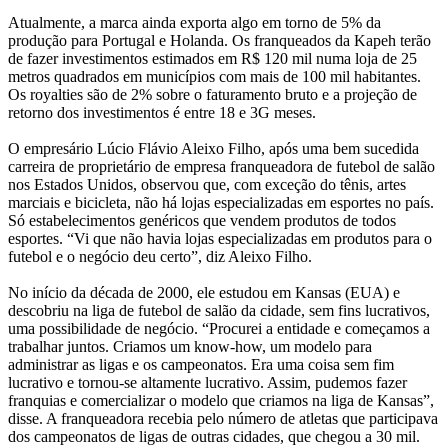
Atualmente, a marca ainda exporta algo em torno de 5% da
produção para Portugal e Holanda. Os franqueados da Kapeh terão
de fazer investimentos estimados em R$ 120 mil numa loja de 25
metros quadrados em municípios com mais de 100 mil habitantes.
Os royalties são de 2% sobre o faturamento bruto e a projeção de
retorno dos investimentos é entre 18 e 3G meses.
O empresário Lúcio Flávio Aleixo Filho, após uma bem sucedida
carreira de proprietário de empresa franqueadora de futebol de salão
nos Estados Unidos, observou que, com exceção do tênis, artes
marciais e bicicleta, não há lojas especializadas em esportes no país.
Só estabelecimentos genéricos que vendem produtos de todos
esportes. “Vi que não havia lojas especializadas em produtos para o
futebol e o negócio deu certo”, diz Aleixo Filho.
No início da década de 2000, ele estudou em Kansas (EUA) e
descobriu na liga de futebol de salão da cidade, sem fins lucrativos,
uma possibilidade de negócio. “Procurei a entidade e começamos a
trabalhar juntos. Criamos um know-how, um modelo para
administrar as ligas e os campeonatos. Era uma coisa sem fim
lucrativo e tornou-se altamente lucrativo. Assim, pudemos fazer
franquias e comercializar o modelo que criamos na liga de Kansas”,
disse. A franqueadora recebia pelo número de atletas que participava
dos campeonatos de ligas de outras cidades, que chegou a 30 mil.