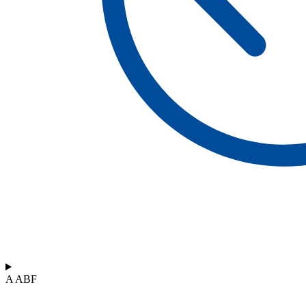
A ABF