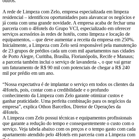
outros.
A rede de Limpeza com Zelo, empresa especializada em limpeza
residencial – identificou oportunidades para alavancar os negócios e
já conta com uma grande novidade. A empresa acaba de fechar uma
parceria com o 4Hotels do Grupo VCI, especializado em oferecer
serviços acessórios às redes de hotéis, como limpeza e locação de
equipamentos, – que deve aumentar a receita da empresa em 250%.
Inicialmente, a Limpeza com Zelo será responsável pela manutenção
de 23 grupos de prédios cada um com mil apartamentos nas cidades
de Porto Alegre, Curitiba, Brasília, Florianópolis, Recife e Manaus;
a parceria também inclui o serviço de lavanderia -, o que vai gerar
um faturamento de R$ 90 mil com potenciais de chegar a R$ 240
mil por prédio em um ano.
“Nossa expectativa é de implantar o serviço em todos os clientes da
4Hotels, pois, contar com a credibilidade e o profundo
conhecimento da Limpeza com Zelo garante otimizar custos e
ganhar praticidade. Uma perfeita combinação para os negócios da
empresa”, explica Othon Barcellos, Diretor de Operações da
4Hotels.
A Limpeza com Zelo possui técnicas e equipamentos profissionais
que garante a redução do tempo e consequentemente o custo com o
serviço. Veja tabela abaixo com os preços e o tempo gasto com cada
apartamento atendido pelo 4Hotels em parceria com a Limpeza com