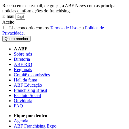
Receba em seu e-mail, de graça, a ABF News com as principais
notícias e informações do franchising.
E-mail
Aceito
Li e concordo com os
Termos de Uso
e a
Política de
Privacidade
.
Quero receber
A ABF
Sobre nós
Diretoria
ABF RIO
Regionais
Comitê e comissões
Hall da fama
ABF Educação
Franchising Brasil
Estatuto Social
Ouvidoria
FAQ
Fique por dentro
Agenda
ABF Franchising Expo