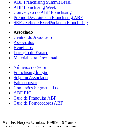
ABF Franchising Summit Brasil
ABF Franchising Week
Convenção do ABF Franchising
Prêmio Destaque em Franchising ABF
SEF - Selo de Excelência em Franchising
Associado
Central do Associado
Associados
Beneficios
Locação de Espaço
Material para Download
Números do Setor
Franchising Íntegro
Seja um Associado
Fale conosco
Comissões Segmentadas
ABF RIO
Guia de Franquias ABF
Guia de Fornecedores ABF
Av. das Nações Unidas, 10989 – 9 º andar