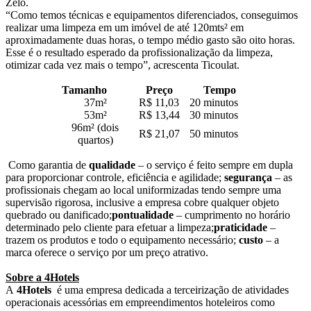
Zelo.
“Como temos técnicas e equipamentos diferenciados, conseguimos
realizar uma limpeza em um imóvel de até 120mts² em
aproximadamente duas horas, o tempo médio gasto são oito horas.
Esse é o resultado esperado da profissionalização da limpeza,
otimizar cada vez mais o tempo”, acrescenta Ticoulat.
Tamanho
Preço
Tempo
37m²
R$ 11,03
20 minutos
53m²
R$ 13,44
30 minutos
96m² (dois
R$ 21,07
50 minutos
quartos)
Como garantia de
qualidade
– o serviço é feito sempre em dupla
para proporcionar controle, eficiência e agilidade;
segurança
– as
profissionais chegam ao local uniformizadas tendo sempre uma
supervisão rigorosa, inclusive a empresa cobre qualquer objeto
quebrado ou danificado;
pontualidade
– cumprimento no horário
determinado pelo cliente para efetuar a limpeza;
praticidade
–
trazem os produtos e todo o equipamento necessário;
custo
– a
marca oferece o serviço por um preço atrativo.
Sobre a 4Hotels
A
4Hotels
é uma empresa dedicada a terceirização de atividades
operacionais acessórias em empreendimentos hoteleiros como