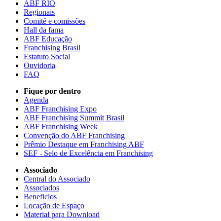
ABF RIO
Regionais
Comitê e comissões
Hall da fama
ABF Educação
Franchising Brasil
Estatuto Social
Ouvidoria
FAQ
Fique por dentro
Agenda
ABF Franchising Expo
ABF Franchising Summit Brasil
ABF Franchising Week
Convenção do ABF Franchising
Prêmio Destaque em Franchising ABF
SEF - Selo de Excelência em Franchising
Associado
Central do Associado
Associados
Beneficios
Locação de Espaço
Material para Download