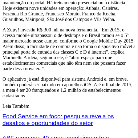
manutenção do portal. Há treinamento presencial ou à distância.
Hoje existem nove unidades em operação: Atibaia, Caieiras,
Fazenda Rio Grande, Francisco Morato, Franco da Rocha,
Guarulhos, Mairiporã, São José dos Campos e Vila Velha.
A Zupy! investiu R$ 300 mil na nova ferramenta. “Em 2015, o
acesso mobile ultrapassou o de desktops e o Brasil tornou-se o 5º
maior mercado nesse campo, conforme o Google Mobile Day 2015.
Além disso, a facilidade de compra e uso torna o dispositivo móvel a
principal porta de entrada das classes C e D à internet”, explica
Martinelli. A ideia, segundo ele, é “abrir espaço para que
estabelecimentos comerciais que não têm nem site possam fazer
parte dessa nova era”.
O aplicativo já está disponível para sistema Android e, em breve,
também poderá ser baixado em aparelhos iOS. Até o final de 2015,
a meta é ter 20 franqueados e 1,2 milhão de estabelecimentos
cadastrados.
Leia Também
Food Service em foco: pesquisa revela os
desafios e oportunidades do setor
ABF ruma aos 40 anos impulsionando o