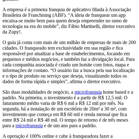
A empresa é a primeira franquia de aplicativo filiada à Associação
Brasileira de Franchising (ABF). “A ideia de franquear um app
encaixa-se muito bem para quem deseja empreender no ramo de
tecnologia na era do mobile”, diz Fábio Martinelli, diretor executivo
da Zupy!.
O guia já conta com mais de um milhão de empresas de mais de 200
cidades. O franqueado tem exclusividade em sua região e fica
responsável por atualizar a base de estabelecimentos, focando em
pequenos e médios negócios, e também faz a divulgação local. Para
cada companhia associada é criado um hotsite com fotos, mapa e
informações de contato. “O usuário faz a busca pela sua localização
e o tipo de produto ou serviço que deseja, visualizando todos os
dados de forma rápida e simples”, afirma o diretor executivo.
São duas modalidades de negócio, a
microfranquia
home based e a
padrão. Na primeira, o investimento é a partir de R$ 12,5 mil. O
faturamento médio varia de R$ 6 mil a R$ 12 mil por mês. Na
segunda, há a instalação de um escritório de 20m² a 30 m², com
investimento que começa em R$ 60 mil e renda mensal que fica
entre R$ 24 mil e R$ 48 mil. O tempo de retorno é de três meses
para a
microfranquia
e de um ano para a padrão.
A operação é 100% online e cabe à franqueadora fazer a