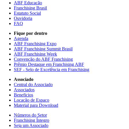
ABF Educação
Franchising Brasil
Estatuto Social
Ouvidoria
FAQ
Fique por dentro
Agenda
ABF Franchising Expo
ABF Franchising Summit Brasil
ABF Franchising Week
Convenção do ABF Franchising
Prêmio Destaque em Franchising ABF
SEF - Selo de Excelência em Franchising
Associado
Central do Associado
Associados
Beneficios
Locação de Espaço
Material para Download
Números do Setor
Franchising Íntegro
Seja um Associado