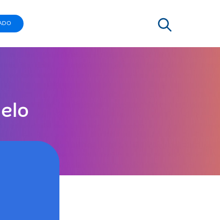
ADO
elo