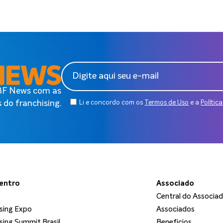
ABF News com as
 do franchising.
Li e concordo com os
Termos de Uso
e a
Polític
dentro
Associado
Central do Associa
sing Expo
Associados
sing Summit Brasil
Beneficios