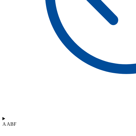
A ABF