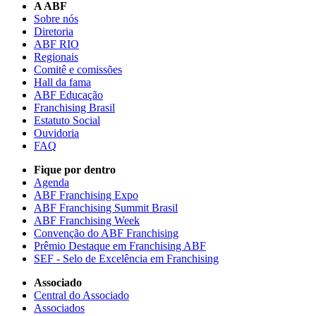
A ABF
Sobre nós
Diretoria
ABF RIO
Regionais
Comitê e comissões
Hall da fama
ABF Educação
Franchising Brasil
Estatuto Social
Ouvidoria
FAQ
Fique por dentro
Agenda
ABF Franchising Expo
ABF Franchising Summit Brasil
ABF Franchising Week
Convenção do ABF Franchising
Prêmio Destaque em Franchising ABF
SEF - Selo de Excelência em Franchising
Associado
Central do Associado
Associados