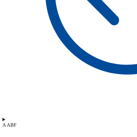
A ABF