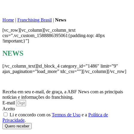
Home
|
Franchising Brasil
|
News
[vc_row][vc_column][vc_column_text
css=”.vc_custom_1588886395061{padding-top: 40px
!important;}”]
NEWS
[/vc_column_text][td_block_4 category_id=”1486″ limit=”9″
ajax_pagination=”load_more” tdc_css=””][/vc_column][/vc_row]
Receba em seu e-mail, de graça, a ABF News com as principais
notícias e informações do franchising.
E-mail
Aceito
Li e concordo com os
Termos de Uso
e a
Política de
Privacidade
.
Quero receber