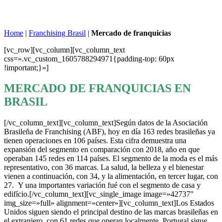
Home
|
Franchising Brasil
|
Mercado de franquicias
[vc_row][vc_column][vc_column_text
css=».vc_custom_1605788294971{padding-top: 60px
!important;}»]
MERCADO DE FRANQUICIAS EN
BRASIL
[/vc_column_text][vc_column_text]Según datos de la Asociación
Brasileña de Franchising (ABF), hoy en día 163 redes brasileñas ya
tienen operaciones en 106 países. Esta cifra demuestra una
expansión del segmento en comparación con 2018, año en que
operaban 145 redes en 114 países. El segmento de la moda es el más
representativo, con 36 marcas. La salud, la belleza y el bienestar
vienen a continuación, con 34, y la alimentación, en tercer lugar, con
27. Y una importantes variación fué con el segmento de casa y
edifício.[/vc_column_text][vc_single_image image=»42737″
img_size=»full» alignment=»center»][vc_column_text]Los Estados
Unidos siguen siendo el principal destino de las marcas brasileñas en
el extranjero, con 61 redes que operan localmente. Portugal sigue