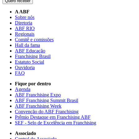
Quero receber
A ABF
Sobre nós
Diretoria
ABF RIO
Regionais
Comitê e comissões
Hall da fama
ABF Educação
Franchising Brasil
Estatuto Social
Ouvidoria
FAQ
Fique por dentro
Agenda
ABF Franchising Expo
ABF Franchising Summit Brasil
ABF Franchising Week
Convenção do ABF Franchising
Prêmio Destaque em Franchising ABF
SEF - Selo de Excelência em Franchising
Associado
Central do Associado