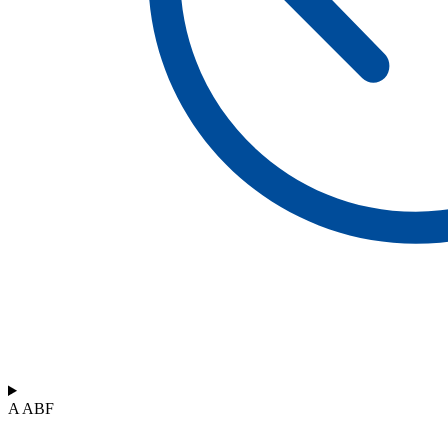
A ABF