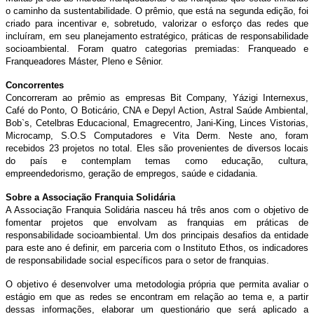
o caminho da sustentabilidade. O prêmio, que está na segunda edição, foi
criado para incentivar e, sobretudo, valorizar o esforço das redes que
incluíram, em seu planejamento estratégico, práticas de responsabilidade
socioambiental. Foram quatro categorias premiadas: Franqueado e
Franqueadores Máster, Pleno e Sênior.
Concorrentes
Concorreram ao prêmio as empresas Bit Company, Yázigi Internexus,
Café do Ponto, O Boticário, CNA e Depyl Action, Astral Saúde Ambiental,
Bob`s, Cetelbras Educacional, Emagrecentro, Jani-King, Linces Vistorias,
Microcamp, S.O.S Computadores e Vita Derm. Neste ano, foram
recebidos 23 projetos no total. Eles são provenientes de diversos locais
do país e contemplam temas como educação, cultura,
empreendedorismo, geração de empregos, saúde e cidadania.
Sobre a Associação Franquia Solidária
A Associação Franquia Solidária nasceu há três anos com o objetivo de
fomentar projetos que envolvam as franquias em práticas de
responsabilidade socioambiental. Um dos principais desafios da entidade
para este ano é definir, em parceria com o Instituto Ethos, os indicadores
de responsabilidade social específicos para o setor de franquias.
O objetivo é desenvolver uma metodologia própria que permita avaliar o
estágio em que as redes se encontram em relação ao tema e, a partir
dessas informações, elaborar um questionário que será aplicado a