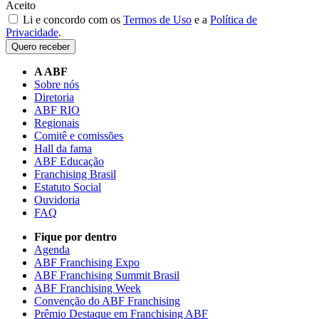
Aceito
Li e concordo com os
Termos de Uso
e a
Política de
Privacidade
.
Quero receber
A ABF
Sobre nós
Diretoria
ABF RIO
Regionais
Comitê e comissões
Hall da fama
ABF Educação
Franchising Brasil
Estatuto Social
Ouvidoria
FAQ
Fique por dentro
Agenda
ABF Franchising Expo
ABF Franchising Summit Brasil
ABF Franchising Week
Convenção do ABF Franchising
Prêmio Destaque em Franchising ABF